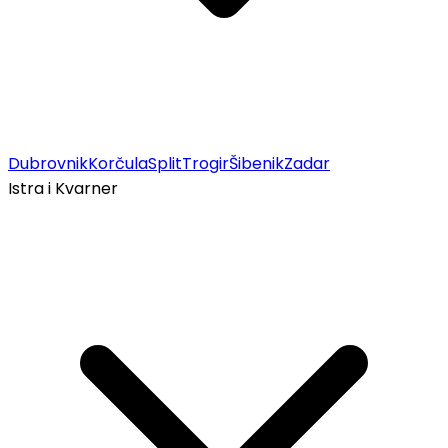
Dubrovnik
Korčula
Split
Trogir
Šibenik
Zadar
Istra i Kvarner