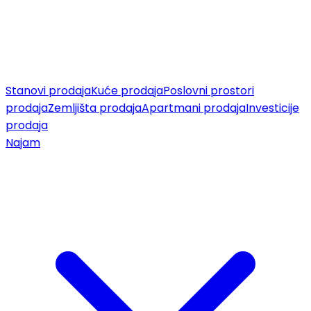
Stanovi prodaja
Kuće prodaja
Poslovni prostori
prodaja
Zemljišta prodaja
Apartmani prodaja
Investicije
prodaja
Najam