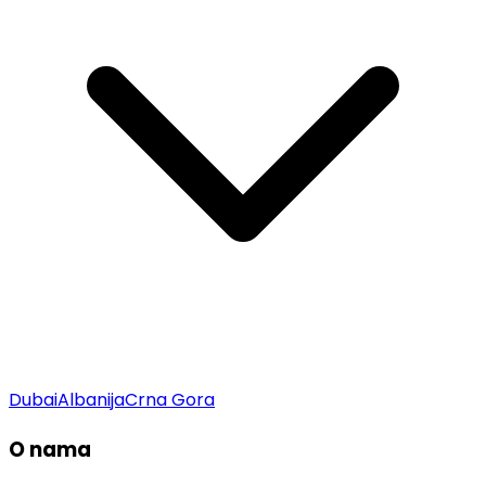
Dubai
Albanija
Crna Gora
O nama