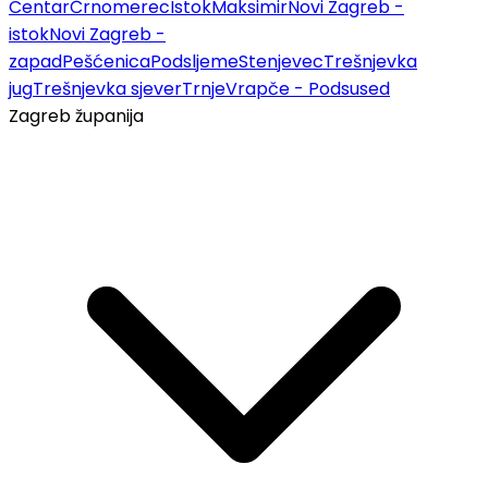
Centar
Črnomerec
Istok
Maksimir
Novi Zagreb -
istok
Novi Zagreb -
zapad
Pešćenica
Podsljeme
Stenjevec
Trešnjevka
jug
Trešnjevka sjever
Trnje
Vrapče - Podsused
Zagreb županija