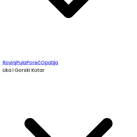
Rovinj
Pula
Poreč
Opatija
Lika i Gorski Kotar