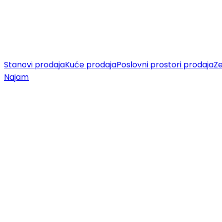
Stanovi prodaja
Kuće prodaja
Poslovni prostori prodaja
Ze
Najam