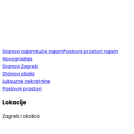
Stanovi najam
Kuće najam
Poslovni prostori najam
Novogradnja
Stanovi Zagreb
Stanovi obala
Luksuzne nekretnine
Poslovni prostori
Lokacije
Zagreb i okolica