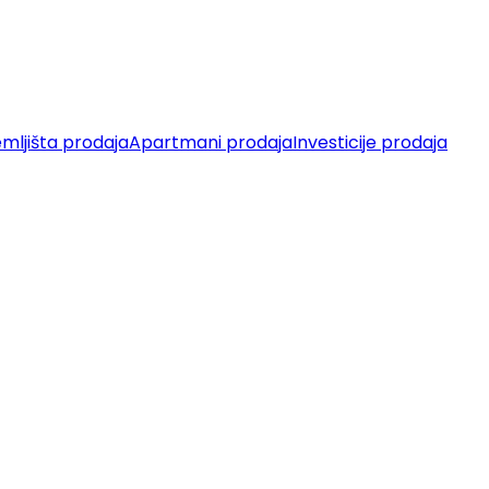
mljišta prodaja
Apartmani prodaja
Investicije prodaja