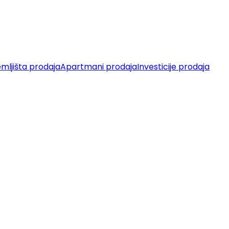
mljišta prodaja
Apartmani prodaja
Investicije prodaja