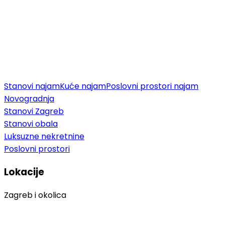
Stanovi najam
Kuće najam
Poslovni prostori najam
Novogradnja
Stanovi Zagreb
Stanovi obala
Luksuzne nekretnine
Poslovni prostori
Lokacije
Zagreb i okolica