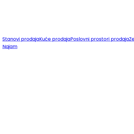
Stanovi prodaja
Kuće prodaja
Poslovni prostori prodaja
Ze
Najam