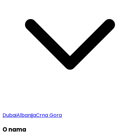
Dubai
Albanija
Crna Gora
O nama