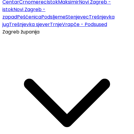
Centar
Črnomerec
Istok
Maksimir
Novi Zagreb -
istok
Novi Zagreb -
zapad
Pešćenica
Podsljeme
Stenjevec
Trešnjevka
jug
Trešnjevka sjever
Trnje
Vrapče - Podsused
Zagreb županija