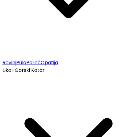
Rovinj
Pula
Poreč
Opatija
Lika i Gorski Kotar