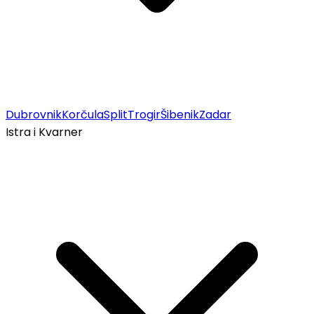
Dubrovnik
Korčula
Split
Trogir
Šibenik
Zadar
Istra i Kvarner