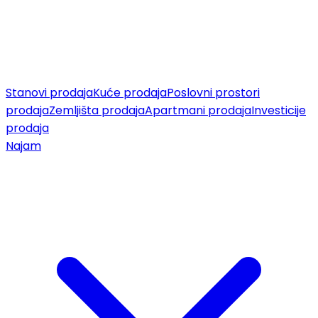
Stanovi prodaja
Kuće prodaja
Poslovni prostori
prodaja
Zemljišta prodaja
Apartmani prodaja
Investicije
prodaja
Najam