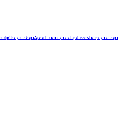
mljišta prodaja
Apartmani prodaja
Investicije prodaja