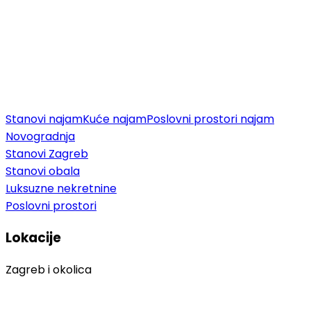
Stanovi najam
Kuće najam
Poslovni prostori najam
Novogradnja
Stanovi Zagreb
Stanovi obala
Luksuzne nekretnine
Poslovni prostori
Lokacije
Zagreb i okolica