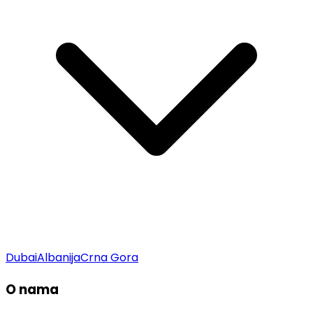
Dubai
Albanija
Crna Gora
O nama