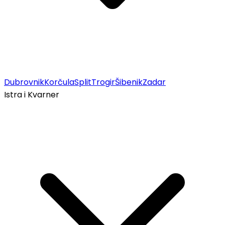
Dubrovnik
Korčula
Split
Trogir
Šibenik
Zadar
Istra i Kvarner