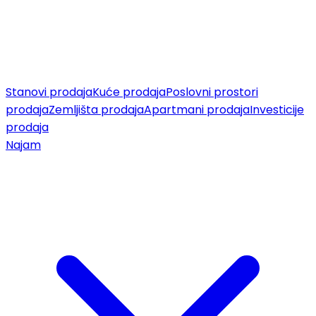
Stanovi prodaja
Kuće prodaja
Poslovni prostori
prodaja
Zemljišta prodaja
Apartmani prodaja
Investicije
prodaja
Najam