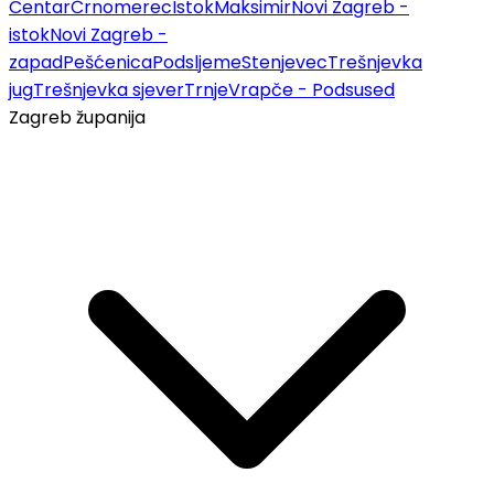
Centar
Črnomerec
Istok
Maksimir
Novi Zagreb -
istok
Novi Zagreb -
zapad
Pešćenica
Podsljeme
Stenjevec
Trešnjevka
jug
Trešnjevka sjever
Trnje
Vrapče - Podsused
Zagreb županija