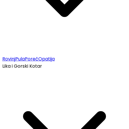
Rovinj
Pula
Poreč
Opatija
Lika i Gorski Kotar