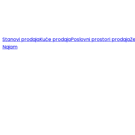
Stanovi prodaja
Kuće prodaja
Poslovni prostori prodaja
Ze
Najam