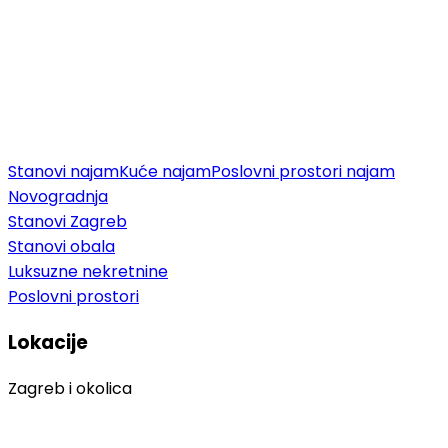
Stanovi najam
Kuće najam
Poslovni prostori najam
Novogradnja
Stanovi Zagreb
Stanovi obala
Luksuzne nekretnine
Poslovni prostori
Lokacije
Zagreb i okolica