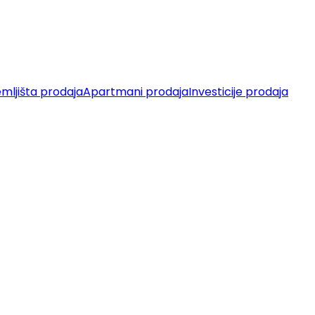
mljišta prodaja
Apartmani prodaja
Investicije prodaja