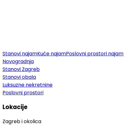
Stanovi najam
Kuće najam
Poslovni prostori najam
Novogradnja
Stanovi Zagreb
Stanovi obala
Luksuzne nekretnine
Poslovni prostori
Lokacije
Zagreb i okolica