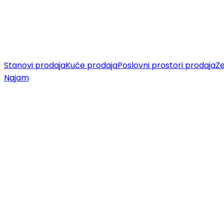
Stanovi prodaja
Kuće prodaja
Poslovni prostori prodaja
Ze
Najam