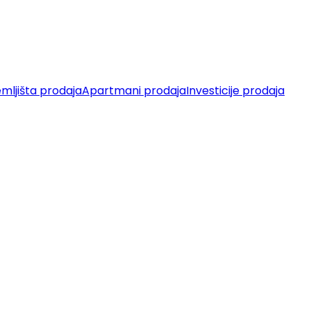
mljišta prodaja
Apartmani prodaja
Investicije prodaja