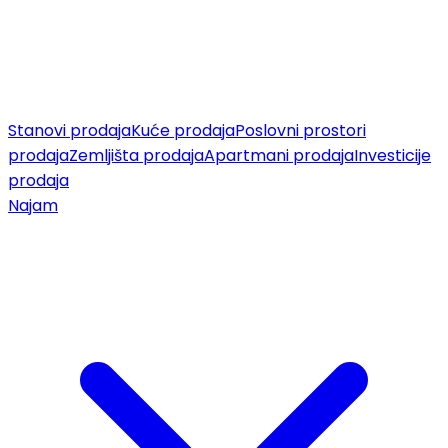
Stanovi prodaja
Kuće prodaja
Poslovni prostori
prodaja
Zemljišta prodaja
Apartmani prodaja
Investicije
prodaja
Najam