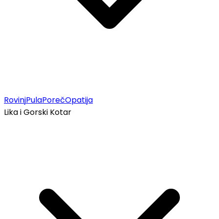
Rovinj
Pula
Poreč
Opatija
Lika i Gorski Kotar