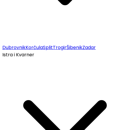
Dubrovnik
Korčula
Split
Trogir
Šibenik
Zadar
Istra i Kvarner