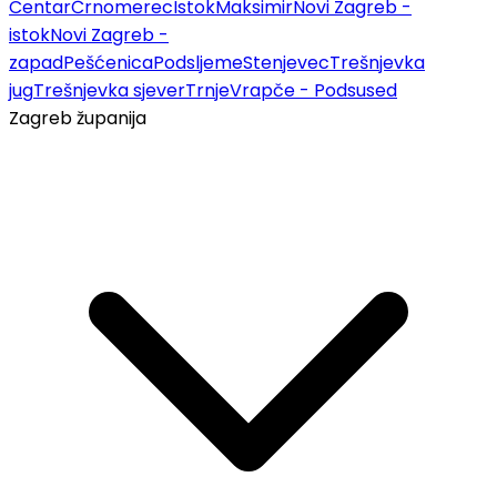
Centar
Črnomerec
Istok
Maksimir
Novi Zagreb -
istok
Novi Zagreb -
zapad
Pešćenica
Podsljeme
Stenjevec
Trešnjevka
jug
Trešnjevka sjever
Trnje
Vrapče - Podsused
Zagreb županija