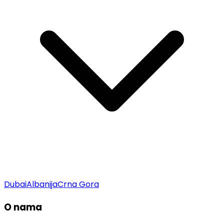
Dubai
Albanija
Crna Gora
O nama