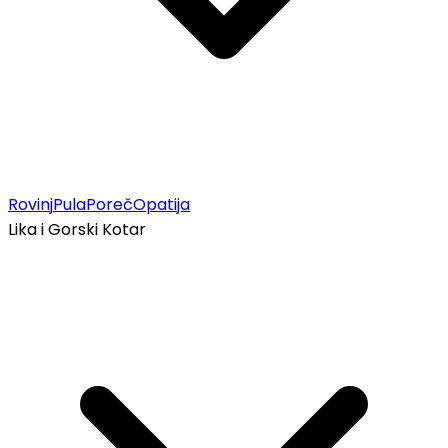
Rovinj
Pula
Poreč
Opatija
Lika i Gorski Kotar