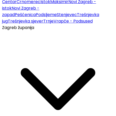
Centar
Črnomerec
Istok
Maksimir
Novi Zagreb -
istok
Novi Zagreb -
zapad
Pešćenica
Podsljeme
Stenjevec
Trešnjevka
jug
Trešnjevka sjever
Trnje
Vrapče - Podsused
Zagreb županija