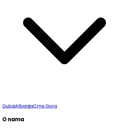
Dubai
Albanija
Crna Gora
O nama