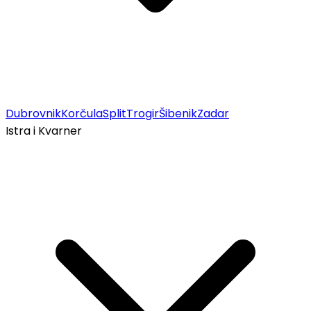
Dubrovnik
Korčula
Split
Trogir
Šibenik
Zadar
Istra i Kvarner