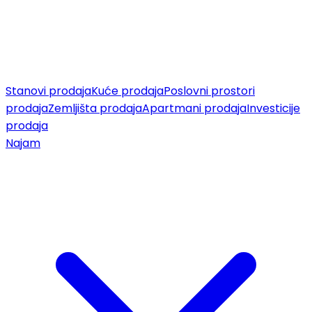
Stanovi prodaja
Kuće prodaja
Poslovni prostori
prodaja
Zemljišta prodaja
Apartmani prodaja
Investicije
prodaja
Najam