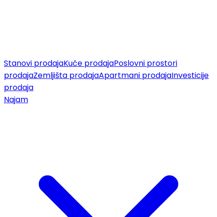
Stanovi prodaja
Kuće prodaja
Poslovni prostori
prodaja
Zemljišta prodaja
Apartmani prodaja
Investicije
prodaja
Najam