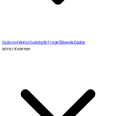
Dubrovnik
Korčula
Split
Trogir
Šibenik
Zadar
Istra i Kvarner