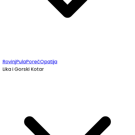
Rovinj
Pula
Poreč
Opatija
Lika i Gorski Kotar