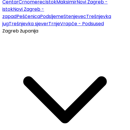
Centar
Črnomerec
Istok
Maksimir
Novi Zagreb -
istok
Novi Zagreb -
zapad
Pešćenica
Podsljeme
Stenjevec
Trešnjevka
jug
Trešnjevka sjever
Trnje
Vrapče - Podsused
Zagreb županija