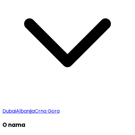
Dubai
Albanija
Crna Gora
O nama