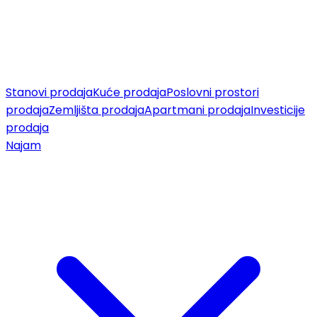
Stanovi prodaja
Kuće prodaja
Poslovni prostori
prodaja
Zemljišta prodaja
Apartmani prodaja
Investicije
prodaja
Najam