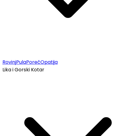
Rovinj
Pula
Poreč
Opatija
Lika i Gorski Kotar