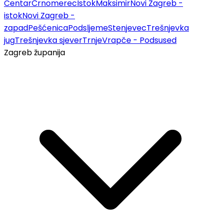
Centar
Črnomerec
Istok
Maksimir
Novi Zagreb -
istok
Novi Zagreb -
zapad
Pešćenica
Podsljeme
Stenjevec
Trešnjevka
jug
Trešnjevka sjever
Trnje
Vrapče - Podsused
Zagreb županija