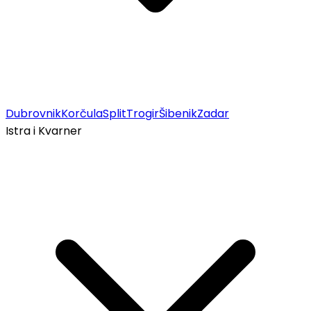
Dubrovnik
Korčula
Split
Trogir
Šibenik
Zadar
Istra i Kvarner