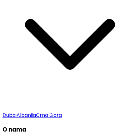
Dubai
Albanija
Crna Gora
O nama