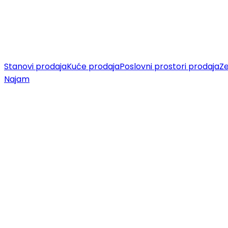
Stanovi prodaja
Kuće prodaja
Poslovni prostori prodaja
Ze
Najam