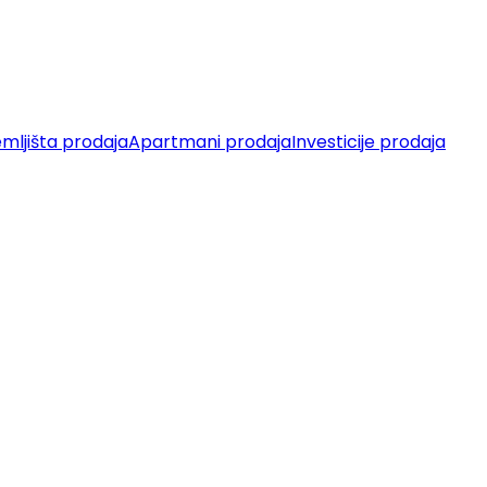
mljišta prodaja
Apartmani prodaja
Investicije prodaja