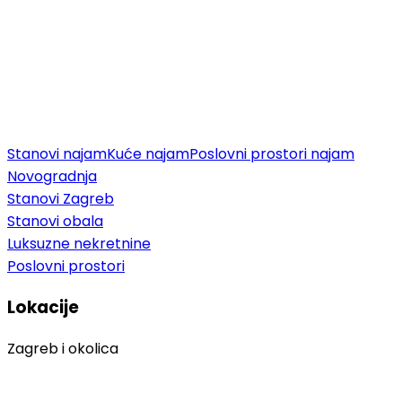
Stanovi najam
Kuće najam
Poslovni prostori najam
Novogradnja
Stanovi Zagreb
Stanovi obala
Luksuzne nekretnine
Poslovni prostori
Lokacije
Zagreb i okolica