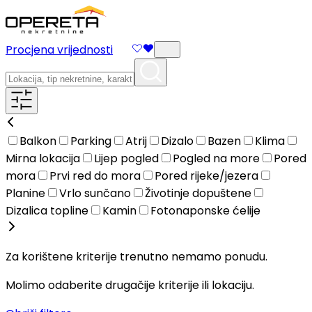
Procjena vrijednosti
Balkon
Parking
Atrij
Dizalo
Bazen
Klima
Mirna lokacija
Lijep pogled
Pogled na more
Pored
mora
Prvi red do mora
Pored rijeke/jezera
Planine
Vrlo sunčano
Životinje dopuštene
Dizalica topline
Kamin
Fotonaponske ćelije
Za korištene kriterije trenutno nemamo ponudu.
Molimo odaberite drugačije kriterije ili lokaciju.