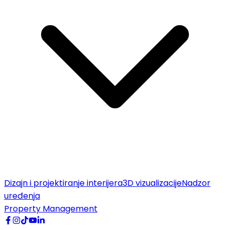
Dizajn i projektiranje interijera
3D vizualizacije
Nadzor
uređenja
Property Management