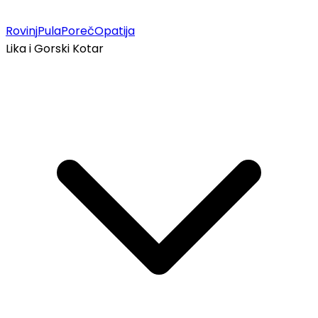
Rovinj
Pula
Poreč
Opatija
Lika i Gorski Kotar