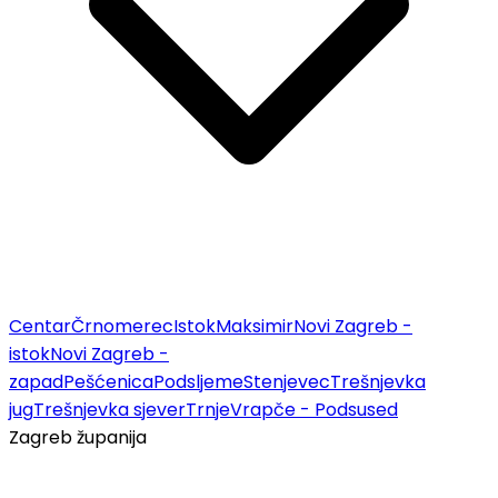
Centar
Črnomerec
Istok
Maksimir
Novi Zagreb -
istok
Novi Zagreb -
zapad
Pešćenica
Podsljeme
Stenjevec
Trešnjevka
jug
Trešnjevka sjever
Trnje
Vrapče - Podsused
Zagreb županija