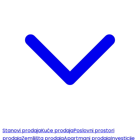
Stanovi prodaja
Kuće prodaja
Poslovni prostori
prodaja
Zemljišta prodaja
Apartmani prodaja
Investicije