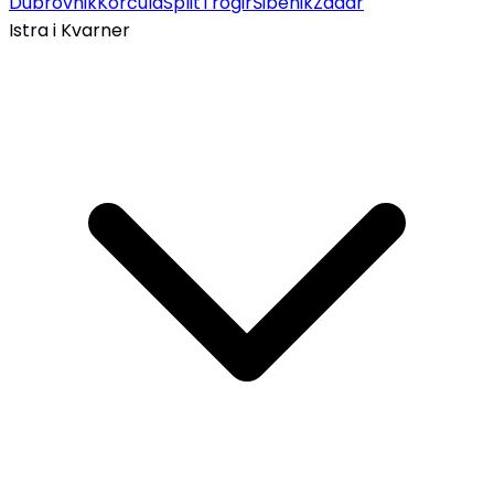
Dubrovnik
Korčula
Split
Trogir
Šibenik
Zadar
Istra i Kvarner