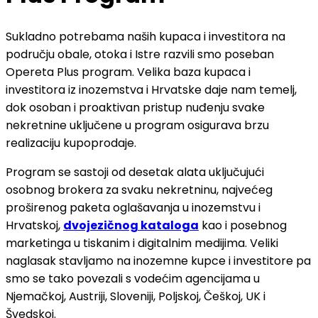
Sukladno potrebama naših kupaca i investitora na
području obale, otoka i Istre razvili smo poseban
Opereta Plus program. Velika baza kupaca i
investitora iz inozemstva i Hrvatske daje nam temelj,
dok osoban i proaktivan pristup nuđenju svake
nekretnine uključene u program osigurava brzu
realizaciju kupoprodaje.
Program se sastoji od desetak alata uključujući
osobnog brokera za svaku nekretninu, najvećeg
proširenog paketa oglašavanja u inozemstvu i
Hrvatskoj,
dvojezičnog kataloga
kao i posebnog
marketinga u tiskanim i digitalnim medijima. Veliki
naglasak stavljamo na inozemne kupce i investitore pa
smo se tako povezali s vodećim agencijama u
Njemačkoj, Austriji, Sloveniji, Poljskoj, Češkoj, UK i
Švedskoj.