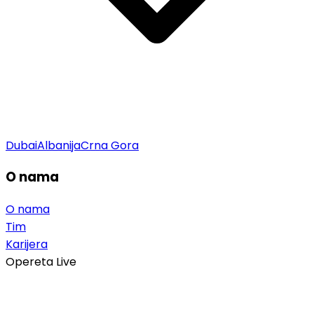
Dubai
Albanija
Crna Gora
O nama
O nama
Tim
Karijera
Opereta Live