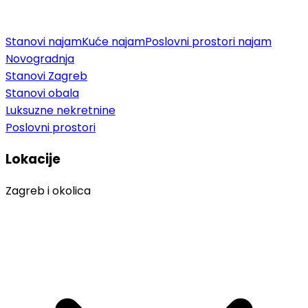
Stanovi najam
Kuće najam
Poslovni prostori najam
Novogradnja
Stanovi Zagreb
Stanovi obala
Luksuzne nekretnine
Poslovni prostori
Lokacije
Zagreb i okolica