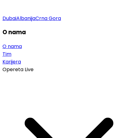
Dubai
Albanija
Crna Gora
O nama
O nama
Tim
Karijera
Opereta Live