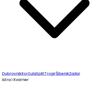
Dubrovnik
Korčula
Split
Trogir
Šibenik
Zadar
Istra i Kvarner