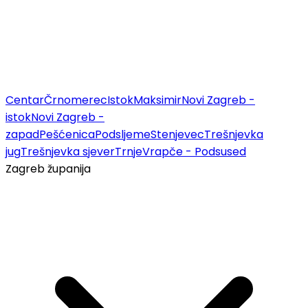
Centar
Črnomerec
Istok
Maksimir
Novi Zagreb -
istok
Novi Zagreb -
zapad
Pešćenica
Podsljeme
Stenjevec
Trešnjevka
jug
Trešnjevka sjever
Trnje
Vrapče - Podsused
Zagreb županija