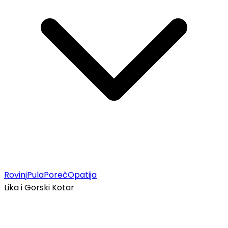
Rovinj
Pula
Poreč
Opatija
Lika i Gorski Kotar