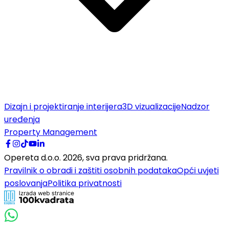
Dizajn i projektiranje interijera
3D vizualizacije
Nadzor
uređenja
Property Management
Opereta d.o.o.
2026
,
sva prava pridržana.
Pravilnik o obradi i zaštiti osobnih podataka
Opći uvjeti
poslovanja
Politika privatnosti