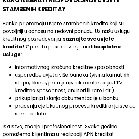
KAKO IZABRATI NAJPOVOLJNIJE UVJETE
STAMBENIH KREDITA?
Banke pripremaju uvjete stambenih kredita koji su
povoljniji u odnosu na redovni ponudu. Uz našu uslugu
kreditnog posredovanja
saznajte sve uvjete
kredita!
Opereta posredovanje nudi
besplatne
usluge:
informativnog izračuna kreditne sposobnosti
usporedbe uvjeta više banaka (visina kamatnih
stopa, fiksna/promjenjiva ili kombinacija, LTV,
kreditna sposobnost, anuiteti ili rate i dr.)
prikupljanja i slanja dokumentacije u banku
praćenja cjelokupnog procesa kreditiranja sve do
same isplate
Iskustvo, znanje i profesionalnost! Svake godine
pomažemo klijentima u realizaciji APN kredita!