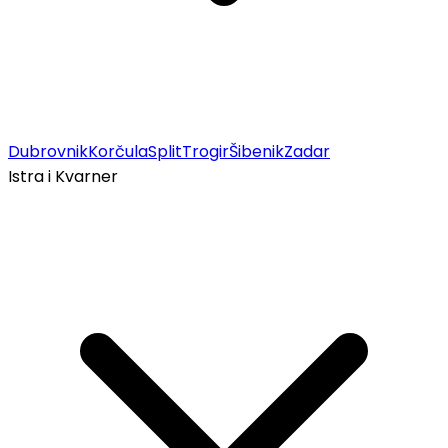
Dubrovnik
Korčula
Split
Trogir
Šibenik
Zadar
Istra i Kvarner