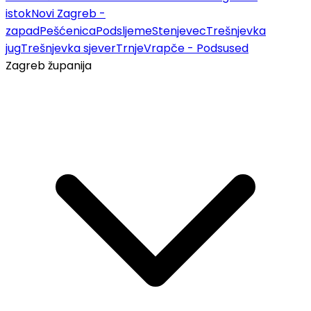
istok
Novi Zagreb -
zapad
Pešćenica
Podsljeme
Stenjevec
Trešnjevka
jug
Trešnjevka sjever
Trnje
Vrapče - Podsused
Zagreb županija