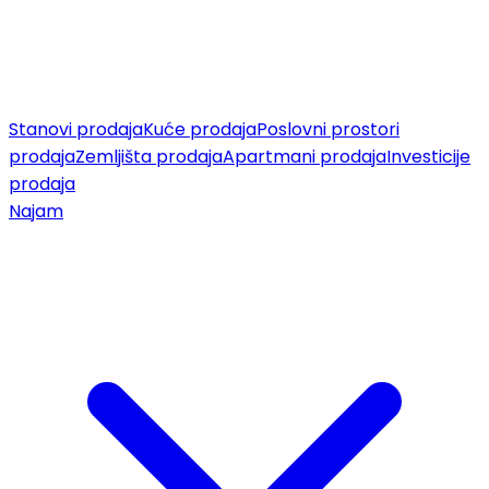
Stanovi prodaja
Kuće prodaja
Poslovni prostori
prodaja
Zemljišta prodaja
Apartmani prodaja
Investicije
prodaja
Najam