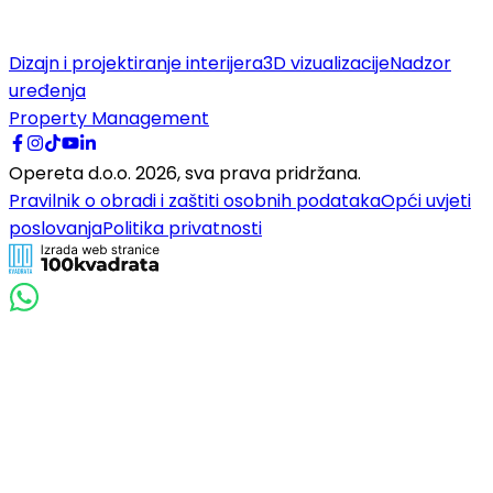
Dizajn i projektiranje interijera
3D vizualizacije
Nadzor
uređenja
Property Management
Opereta d.o.o.
2026
,
sva prava pridržana.
Pravilnik o obradi i zaštiti osobnih podataka
Opći uvjeti
poslovanja
Politika privatnosti