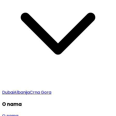
Dubai
Albanija
Crna Gora
O nama
O nama