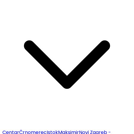
Centar
Črnomerec
Istok
Maksimir
Novi Zagreb -