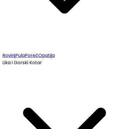
Rovinj
Pula
Poreč
Opatija
Lika i Gorski Kotar