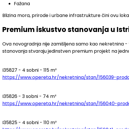
Fažana
Blizina mora, prirode i urbane infrastrukture čini ovu l
Premium iskustvo stanovanja u Istr
Ova novogradnja nije zamišljena samo kao nekretnina - 
stanovanja stvaraju jedinstven premium projekt na jednoj
I35827 - 4 sobni - 115 m²
https://www.opereta.hr/nekretnina/stan/156039-proda
I35826 - 3 sobni - 74 m²
https://www.opereta.hr/nekretnina/stan/156040-proda
I35825 - 4 sobni - 110 m²