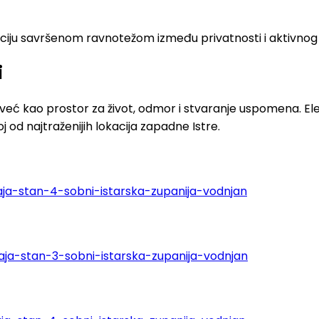
okaciju savršenom ravnotežom između privatnosti i aktivno
i
već kao prostor za život, odmor i stvaranje uspomena. El
 od najtraženijih lokacija zapadne Istre.
ja-stan-4-sobni-istarska-zupanija-vodnjan
ja-stan-3-sobni-istarska-zupanija-vodnjan