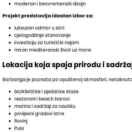
moderan i bezvremenski dizajn
Projekt predstavlja idealan izbor za:
luksuzan odmor u Istri
cjelogodišnje stanovanje
investiciju za turistički najam
miran mediteranski život uz more
Lokacija koja spaja prirodu i sadrža
Barbariga je poznata po opuštenoj atmosferi, netaknutoj 
biciklističke i pješačke staze
restorani i beach barovi
marina i sadržaji za nautiku
povijesni gradovi Istre
Rovinj
Pula