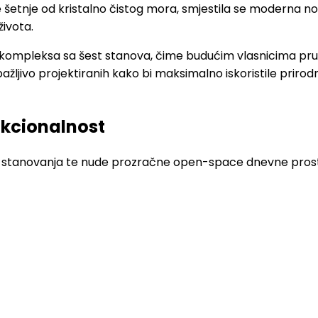
 šetnje od kristalno čistog mora, smjestila se moderna n
života.
mpleksa sa šest stanova, čime budućim vlasnicima pruža 
ažljivo projektiranih kako bi maksimalno iskoristile priro
nkcionalnost
tanovanja te nude prozračne open-space dnevne prostore,