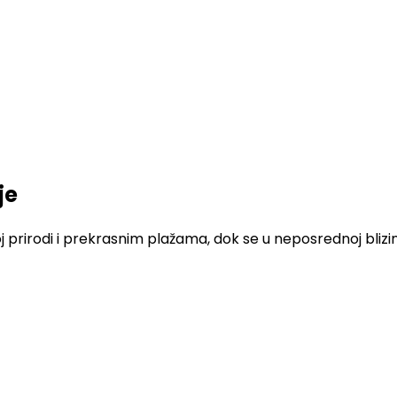
je
prirodi i prekrasnim plažama, dok se u neposrednoj blizin