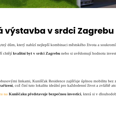
 výstavba v srdci Zagrebu
bytný dům, který nabízí nejlepší kombinaci městského života a soukrom
ří chtějí
kvalitní byt v srdci Zagrebu
nebo si uvědomují hodnotu investi
tobusovými linkami, Kuniščak Residence zajišťuje úplnou mobilitu bez zá
zařízení
, což činí tuto lokalitu ideální pro každodenní život a zvláště 
tu na
Kuniščaku představuje bezpečnou investici
, která si v dlouhod