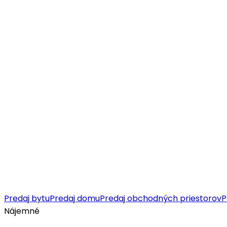
Predaj bytu
Predaj domu
Predaj obchodných priestorov
P
Nájemné