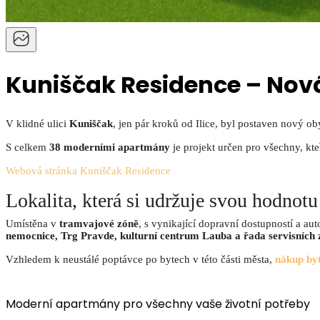
Kuniščak Residence – Nová
V klidné ulici
Kuniščak
, jen pár kroků od Ilice, byl postaven nový o
S celkem
38 moderními apartmány
je projekt určen pro všechny, kte
Webová stránka Kuniščak Residence
Lokalita, která si udržuje svou hodnotu
Umístěna v
tramvajové zóně
, s vynikající dopravní dostupností a au
nemocnice, Trg Pravde, kulturní centrum Lauba a řada servisních 
Vzhledem k neustálé poptávce po bytech v této části města,
nákup by
Moderní apartmány pro všechny vaše životní potřeby