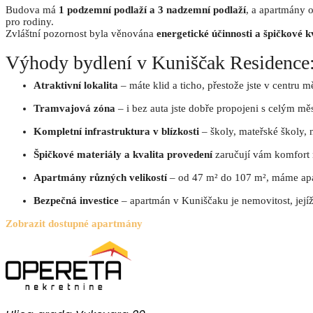
Budova má
1 podzemní podlaží a 3 nadzemní podlaží
, a apartmány o
pro rodiny.
Zvláštní pozornost byla věnována
energetické účinnosti a špičkové k
Výhody bydlení v Kuniščak Residence
Atraktivní lokalita
– máte klid a ticho, přestože jste v centru m
Tramvajová zóna
– i bez auta jste dobře propojeni s celým m
Kompletní infrastruktura v blízkosti
– školy, mateřské školy, 
Špičkové materiály a kvalita provedení
zaručují vám komfort
Apartmány různých velikostí
– od 47 m² do 107 m², máme apa
Bezpečná investice
– apartmán v Kuniščaku je nemovitost, jej
Zobrazit dostupné apartmány