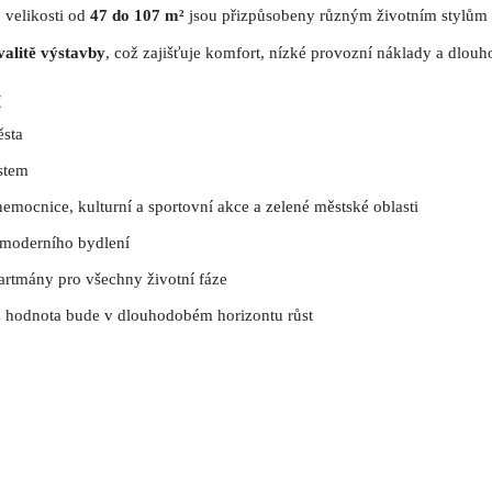
 velikosti od
47 do 107 m²
jsou přizpůsobeny různým životním stylům 
valitě výstavby
, což zajišťuje komfort, nízké provozní náklady a dlou
:
ěsta
ěstem
nemocnice, kulturní a sportovní akce a zelené městské oblasti
 moderního bydlení
rtmány pro všechny životní fáze
íž hodnota bude v dlouhodobém horizontu růst