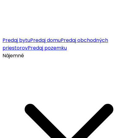
Predaj bytu
Predaj domu
Predaj obchodných
priestorov
Predaj pozemku
Nájemné