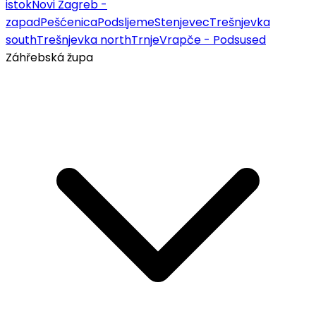
istok
Novi Zagreb -
zapad
Pešćenica
Podsljeme
Stenjevec
Trešnjevka
south
Trešnjevka north
Trnje
Vrapče - Podsused
Záhřebská župa