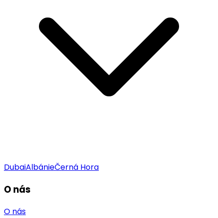
Dubai
Albánie
Černá Hora
O nás
O nás