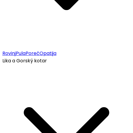
Rovinj
Pula
Poreč
Opatija
Lika a Gorský kotar