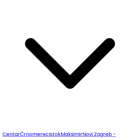
Centar
Črnomerec
Istok
Maksimir
Novi Zagreb -