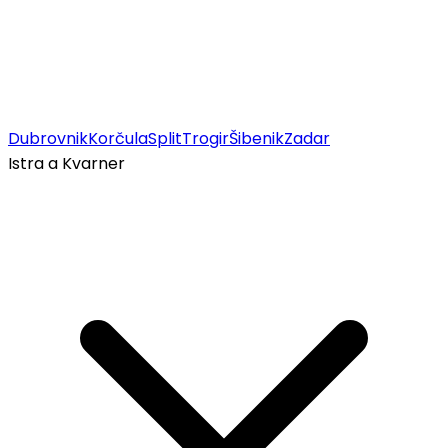
Dubrovnik
Korčula
Split
Trogir
Šibenik
Zadar
Istra a Kvarner