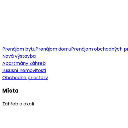
Prenájom bytu
Prenájom domu
Prenájom obchodných pr
Nová výstavba
Apartmány Záhreb
Luxusní nemovitosti
Obchodné priestory
Místa
Záhřeb a okolí