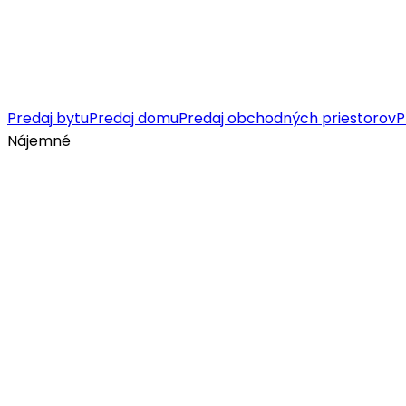
Predaj bytu
Predaj domu
Predaj obchodných priestorov
P
Nájemné