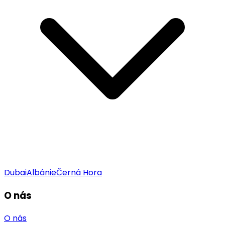
Dubai
Albánie
Černá Hora
O nás
O nás