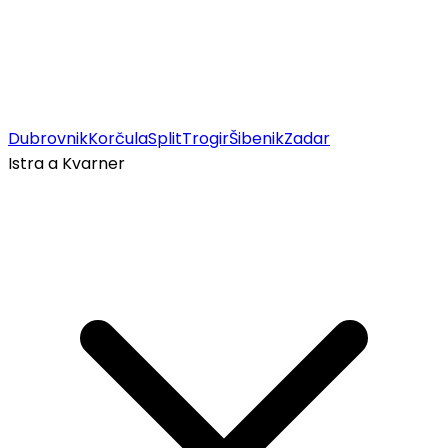
Dubrovnik
Korčula
Split
Trogir
Šibenik
Zadar
Istra a Kvarner