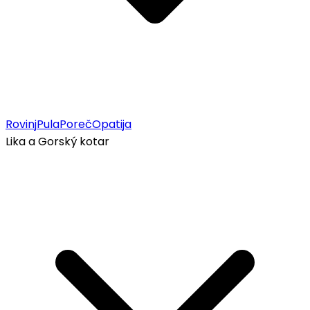
Rovinj
Pula
Poreč
Opatija
Lika a Gorský kotar