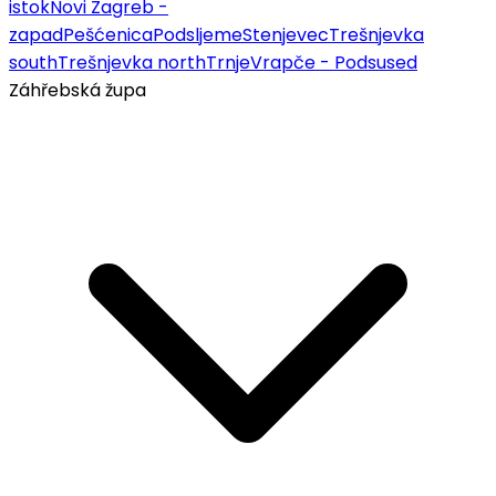
istok
Novi Zagreb -
zapad
Pešćenica
Podsljeme
Stenjevec
Trešnjevka
south
Trešnjevka north
Trnje
Vrapče - Podsused
Záhřebská župa