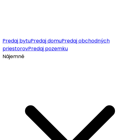
Predaj bytu
Predaj domu
Predaj obchodných
priestorov
Predaj pozemku
Nájemné