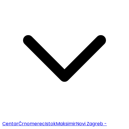
Centar
Črnomerec
Istok
Maksimir
Novi Zagreb -