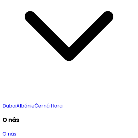
Dubai
Albánie
Černá Hora
O nás
O nás