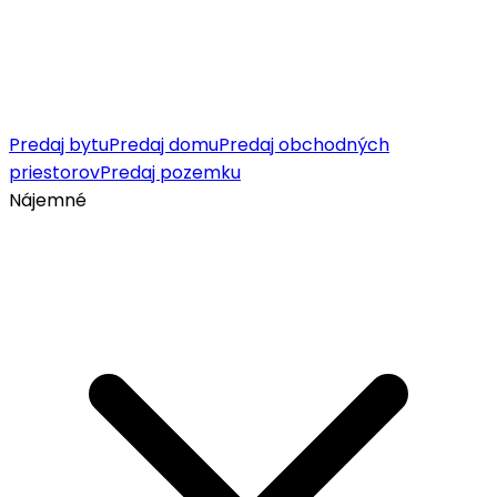
Predaj bytu
Predaj domu
Predaj obchodných
priestorov
Predaj pozemku
Nájemné