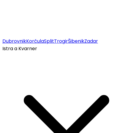
Dubrovnik
Korčula
Split
Trogir
Šibenik
Zadar
Istra a Kvarner