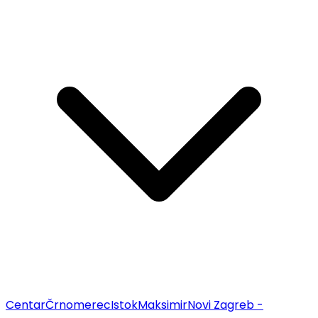
Centar
Črnomerec
Istok
Maksimir
Novi Zagreb -