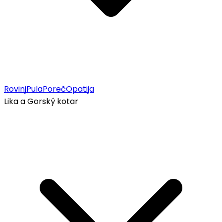
Rovinj
Pula
Poreč
Opatija
Lika a Gorský kotar