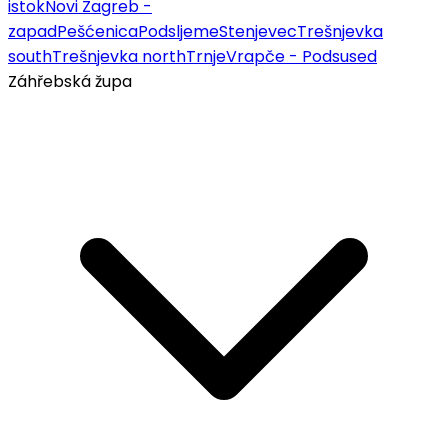
istok
Novi Zagreb -
zapad
Pešćenica
Podsljeme
Stenjevec
Trešnjevka
south
Trešnjevka north
Trnje
Vrapče - Podsused
Záhřebská župa