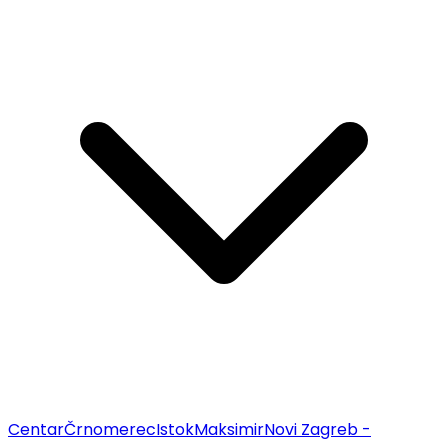
Centar
Črnomerec
Istok
Maksimir
Novi Zagreb -