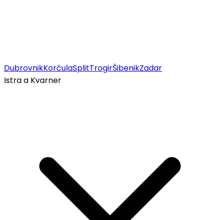
Dubrovnik
Korčula
Split
Trogir
Šibenik
Zadar
Istra a Kvarner