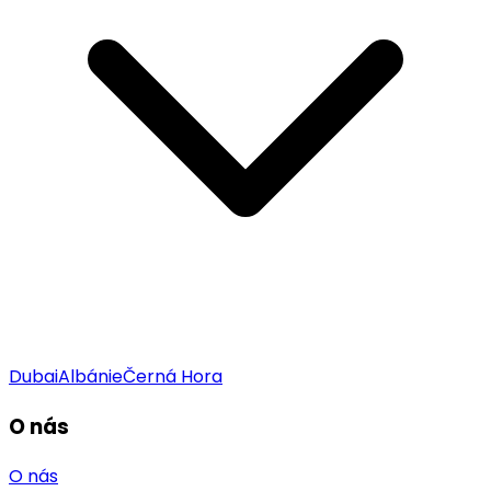
Dubai
Albánie
Černá Hora
O nás
O nás