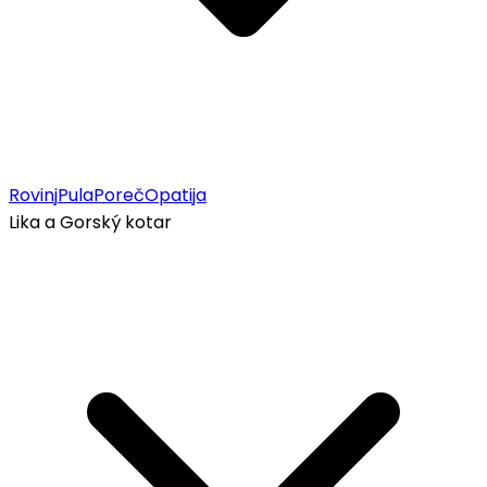
Rovinj
Pula
Poreč
Opatija
Lika a Gorský kotar