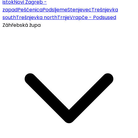
istok
Novi Zagreb -
zapad
Pešćenica
Podsljeme
Stenjevec
Trešnjevka
south
Trešnjevka north
Trnje
Vrapče - Podsused
Záhřebská župa