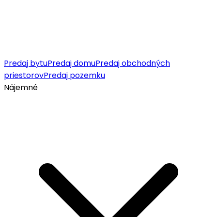
Predaj bytu
Predaj domu
Predaj obchodných
priestorov
Predaj pozemku
Nájemné