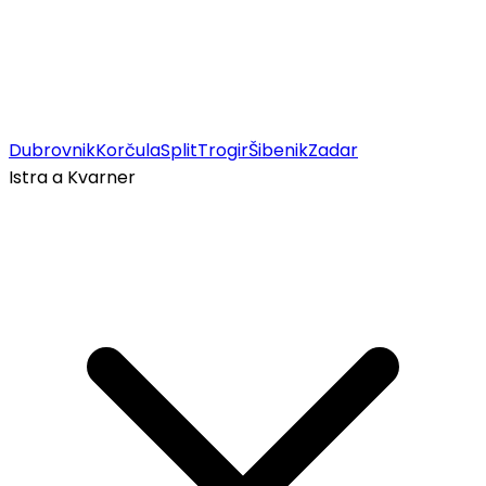
Dubrovnik
Korčula
Split
Trogir
Šibenik
Zadar
Istra a Kvarner