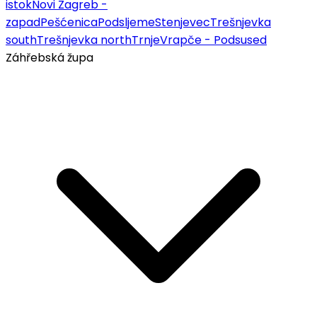
istok
Novi Zagreb -
zapad
Pešćenica
Podsljeme
Stenjevec
Trešnjevka
south
Trešnjevka north
Trnje
Vrapče - Podsused
Záhřebská župa