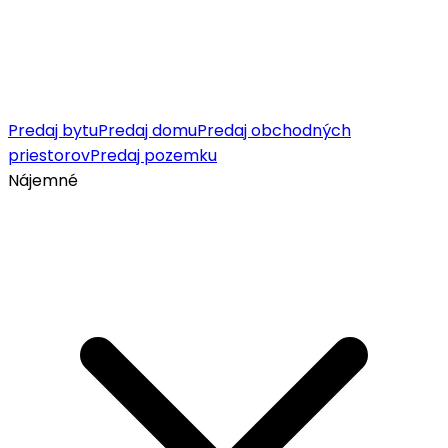
Predaj bytu
Predaj domu
Predaj obchodných
priestorov
Predaj pozemku
Nájemné