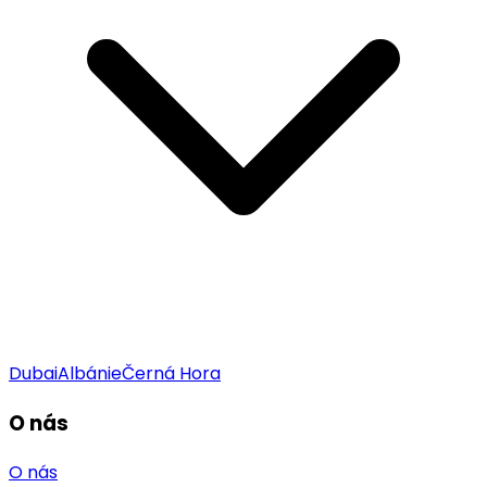
Dubai
Albánie
Černá Hora
O nás
O nás