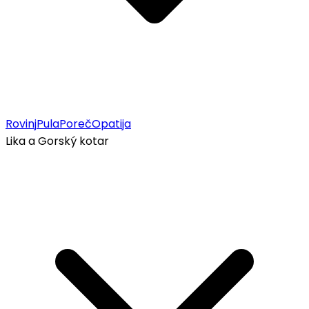
Rovinj
Pula
Poreč
Opatija
Lika a Gorský kotar