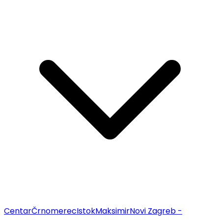
Centar
Črnomerec
Istok
Maksimir
Novi Zagreb -