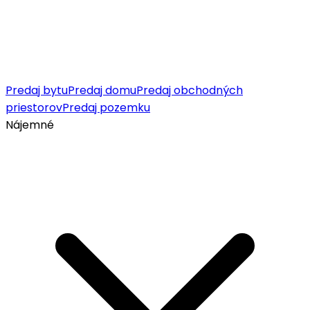
Predaj bytu
Predaj domu
Predaj obchodných
priestorov
Predaj pozemku
Nájemné