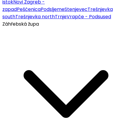
istok
Novi Zagreb -
zapad
Pešćenica
Podsljeme
Stenjevec
Trešnjevka
south
Trešnjevka north
Trnje
Vrapče - Podsused
Záhřebská župa