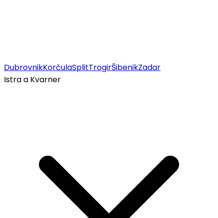
Dubrovnik
Korčula
Split
Trogir
Šibenik
Zadar
Istra a Kvarner