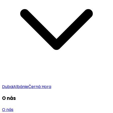
Dubai
Albánie
Černá Hora
O nás
O nás