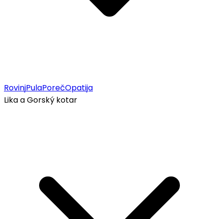
Rovinj
Pula
Poreč
Opatija
Lika a Gorský kotar