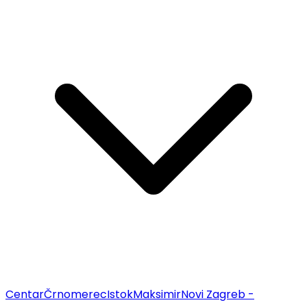
Centar
Črnomerec
Istok
Maksimir
Novi Zagreb -