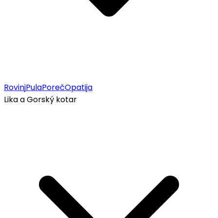
Rovinj
Pula
Poreč
Opatija
Lika a Gorský kotar