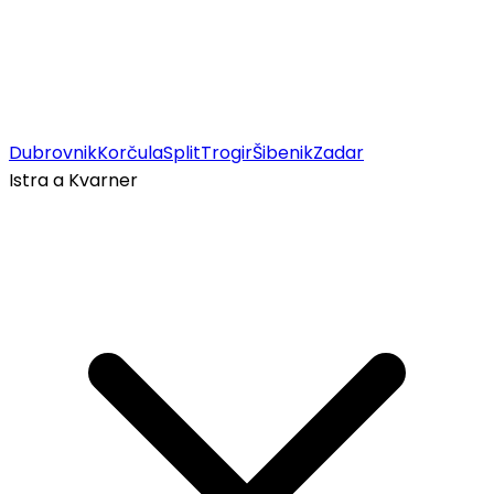
Dubrovnik
Korčula
Split
Trogir
Šibenik
Zadar
Istra a Kvarner