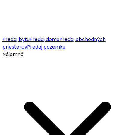
Predaj bytu
Predaj domu
Predaj obchodných
priestorov
Predaj pozemku
Nájemné