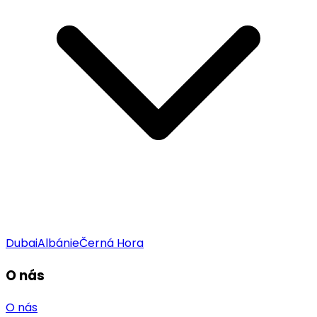
Dubai
Albánie
Černá Hora
O nás
O nás