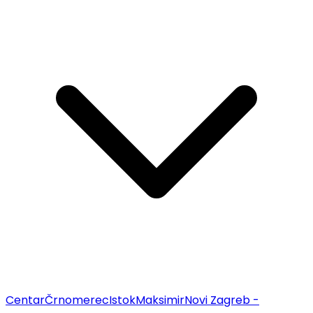
Centar
Črnomerec
Istok
Maksimir
Novi Zagreb -