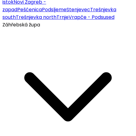
istok
Novi Zagreb -
zapad
Pešćenica
Podsljeme
Stenjevec
Trešnjevka
south
Trešnjevka north
Trnje
Vrapče - Podsused
Záhřebská župa