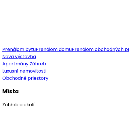
Prenájom bytu
Prenájom domu
Prenájom obchodných pr
Nová výstavba
Apartmány Záhreb
Luxusní nemovitosti
Obchodné priestory
Místa
Záhřeb a okolí