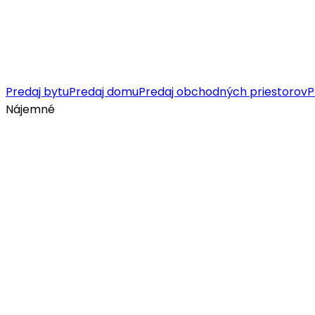
Predaj bytu
Predaj domu
Predaj obchodných priestorov
P
Nájemné