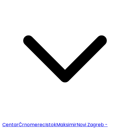
Centar
Črnomerec
Istok
Maksimir
Novi Zagreb -