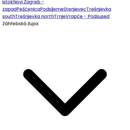
istok
Novi Zagreb -
zapad
Pešćenica
Podsljeme
Stenjevec
Trešnjevka
south
Trešnjevka north
Trnje
Vrapče - Podsused
Záhřebská župa