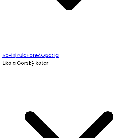
Rovinj
Pula
Poreč
Opatija
Lika a Gorský kotar