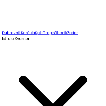
Dubrovnik
Korčula
Split
Trogir
Šibenik
Zadar
Istra a Kvarner