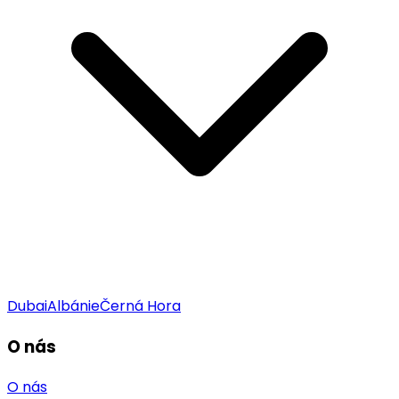
Dubai
Albánie
Černá Hora
O nás
O nás