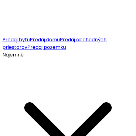
Predaj bytu
Predaj domu
Predaj obchodných
priestorov
Predaj pozemku
Nájemné