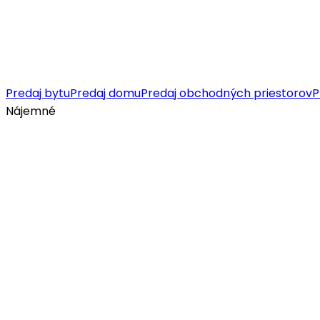
Predaj bytu
Predaj domu
Predaj obchodných priestorov
P
Nájemné