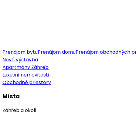
Prenájom bytu
Prenájom domu
Prenájom obchodných pr
Nová výstavba
Apartmány Záhreb
Luxusní nemovitosti
Obchodné priestory
Místa
Záhřeb a okolí