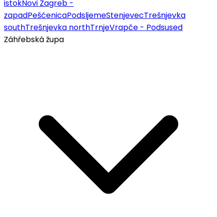
istok
Novi Zagreb -
zapad
Pešćenica
Podsljeme
Stenjevec
Trešnjevka
south
Trešnjevka north
Trnje
Vrapče - Podsused
Záhřebská župa