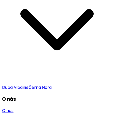
Dubai
Albánie
Černá Hora
O nás
O nás