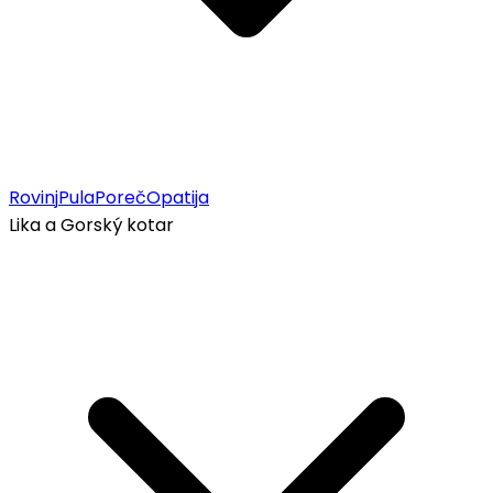
Rovinj
Pula
Poreč
Opatija
Lika a Gorský kotar