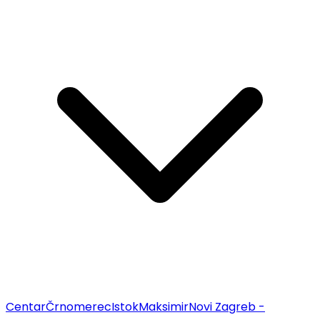
Centar
Črnomerec
Istok
Maksimir
Novi Zagreb -