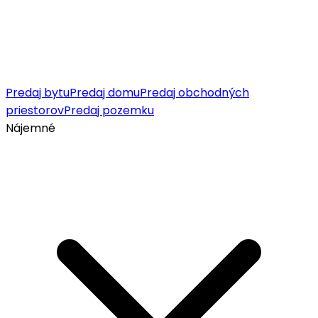
Predaj bytu
Predaj domu
Predaj obchodných
priestorov
Predaj pozemku
Nájemné