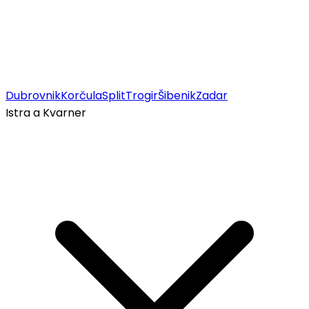
Dubrovnik
Korčula
Split
Trogir
Šibenik
Zadar
Istra a Kvarner