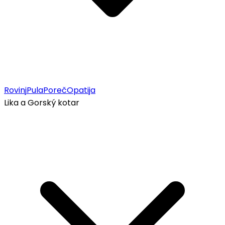
Rovinj
Pula
Poreč
Opatija
Lika a Gorský kotar