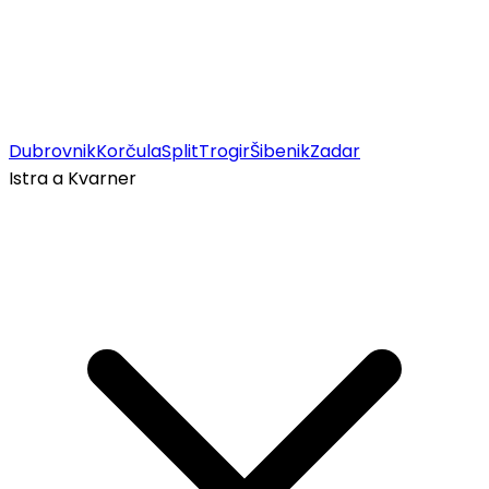
Dubrovnik
Korčula
Split
Trogir
Šibenik
Zadar
Istra a Kvarner