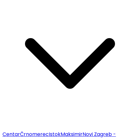
Centar
Črnomerec
Istok
Maksimir
Novi Zagreb -