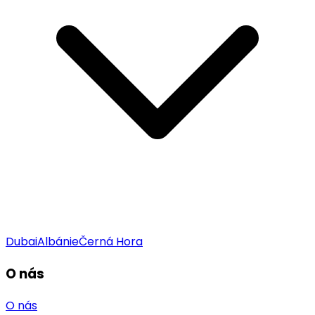
Dubai
Albánie
Černá Hora
O nás
O nás