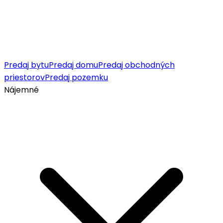
Predaj bytu
Predaj domu
Predaj obchodných
priestorov
Predaj pozemku
Nájemné