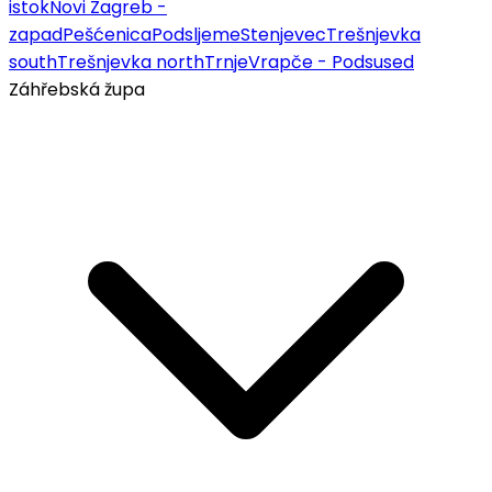
istok
Novi Zagreb -
zapad
Pešćenica
Podsljeme
Stenjevec
Trešnjevka
south
Trešnjevka north
Trnje
Vrapče - Podsused
Záhřebská župa