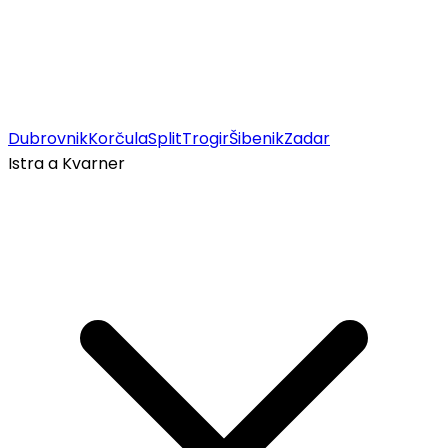
Dubrovnik
Korčula
Split
Trogir
Šibenik
Zadar
Istra a Kvarner