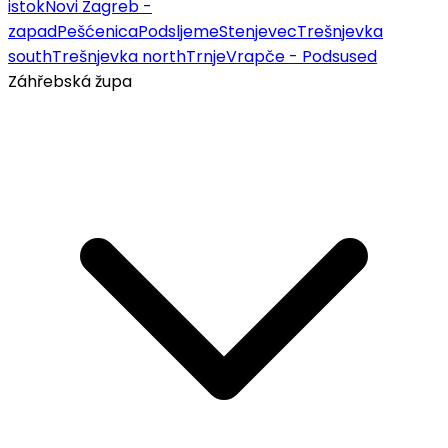
istok
Novi Zagreb -
zapad
Pešćenica
Podsljeme
Stenjevec
Trešnjevka
south
Trešnjevka north
Trnje
Vrapče - Podsused
Záhřebská župa