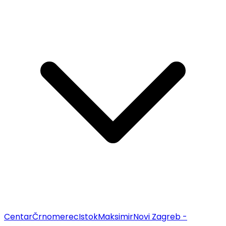
Centar
Črnomerec
Istok
Maksimir
Novi Zagreb -