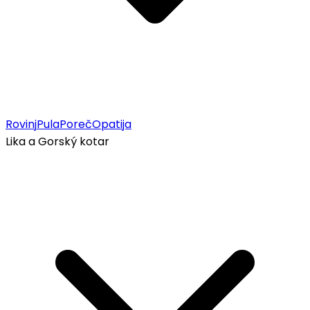
Rovinj
Pula
Poreč
Opatija
Lika a Gorský kotar