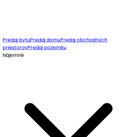
Predaj bytu
Predaj domu
Predaj obchodných
priestorov
Predaj pozemku
Nájemné