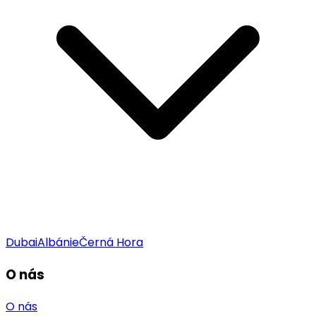
Dubai
Albánie
Černá Hora
O nás
O nás