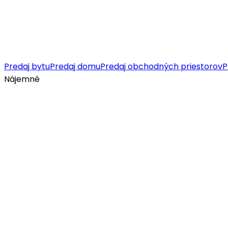
Predaj bytu
Predaj domu
Predaj obchodných priestorov
P
Nájemné