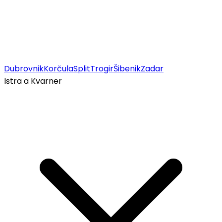
Dubrovnik
Korčula
Split
Trogir
Šibenik
Zadar
Istra a Kvarner