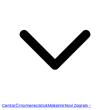
Centar
Črnomerec
Istok
Maksimir
Novi Zagreb -