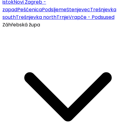
istok
Novi Zagreb -
zapad
Pešćenica
Podsljeme
Stenjevec
Trešnjevka
south
Trešnjevka north
Trnje
Vrapče - Podsused
Záhřebská župa