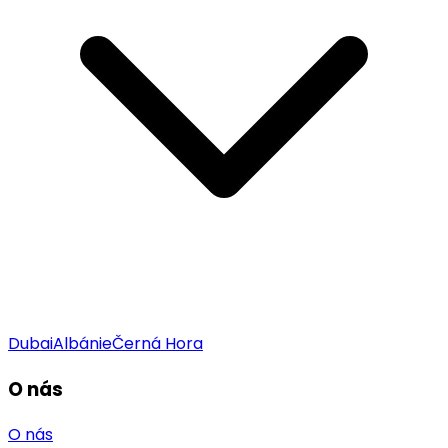
Dubai
Albánie
Černá Hora
O nás
O nás