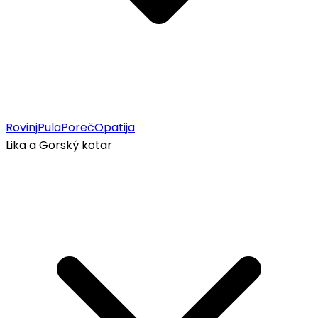
Rovinj
Pula
Poreč
Opatija
Lika a Gorský kotar