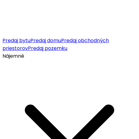
Predaj bytu
Predaj domu
Predaj obchodných
priestorov
Predaj pozemku
Nájemné