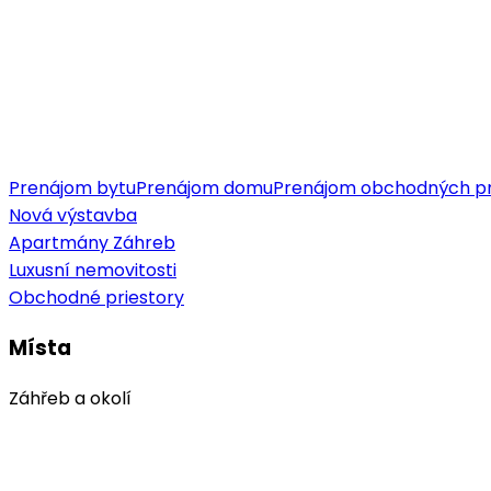
Prenájom bytu
Prenájom domu
Prenájom obchodných pr
Nová výstavba
Apartmány Záhreb
Luxusní nemovitosti
Obchodné priestory
Místa
Záhřeb a okolí