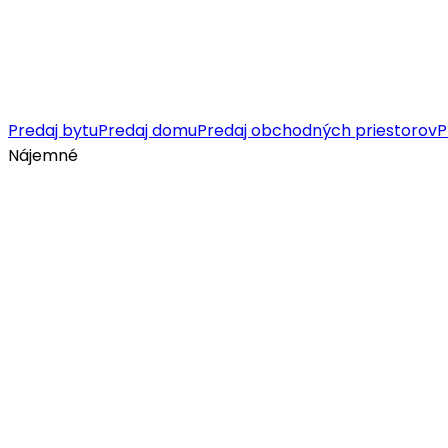
Predaj bytu
Predaj domu
Predaj obchodných priestorov
P
Nájemné