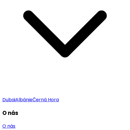
Dubai
Albánie
Černá Hora
O nás
O nás