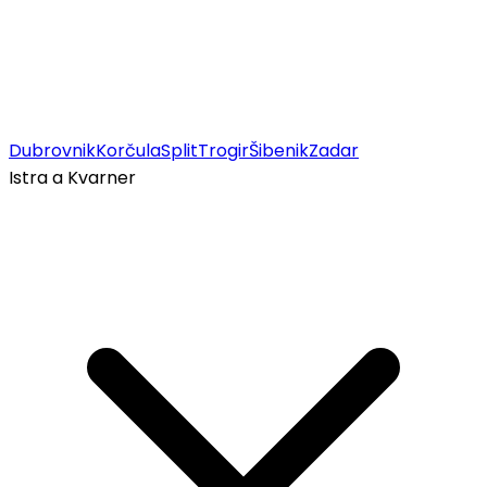
Dubrovnik
Korčula
Split
Trogir
Šibenik
Zadar
Istra a Kvarner