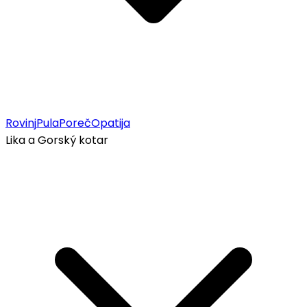
Rovinj
Pula
Poreč
Opatija
Lika a Gorský kotar