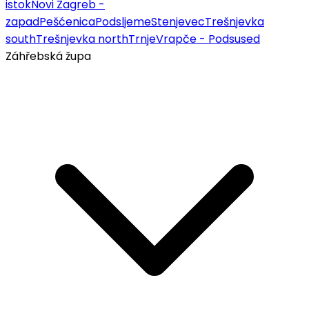
istok
Novi Zagreb -
zapad
Pešćenica
Podsljeme
Stenjevec
Trešnjevka
south
Trešnjevka north
Trnje
Vrapče - Podsused
Záhřebská župa