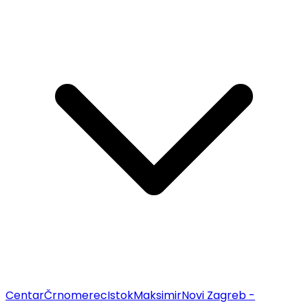
Centar
Črnomerec
Istok
Maksimir
Novi Zagreb -