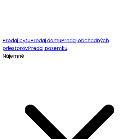
Predaj bytu
Predaj domu
Predaj obchodných
priestorov
Predaj pozemku
Nájemné