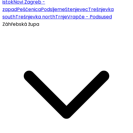
istok
Novi Zagreb -
zapad
Pešćenica
Podsljeme
Stenjevec
Trešnjevka
south
Trešnjevka north
Trnje
Vrapče - Podsused
Záhřebská župa