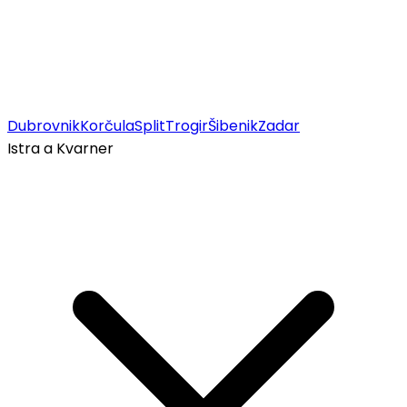
Dubrovnik
Korčula
Split
Trogir
Šibenik
Zadar
Istra a Kvarner