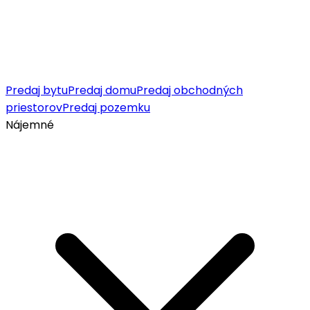
Predaj bytu
Predaj domu
Predaj obchodných
priestorov
Predaj pozemku
Nájemné