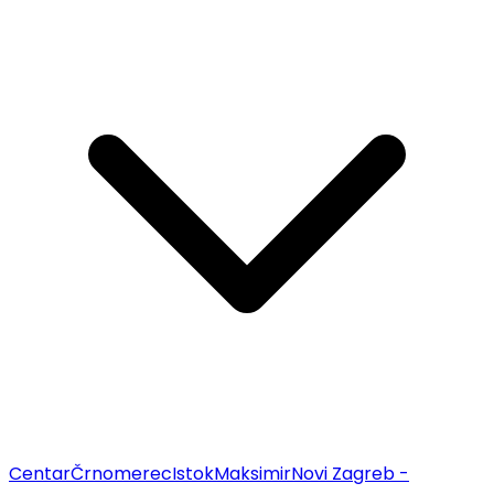
Centar
Črnomerec
Istok
Maksimir
Novi Zagreb -