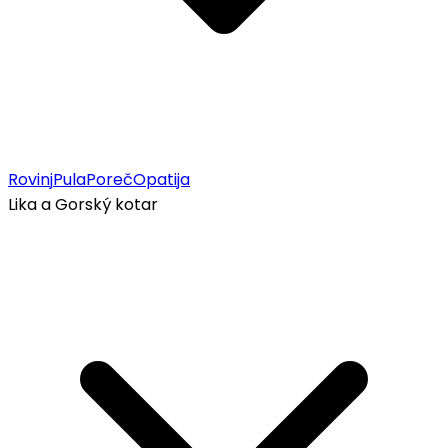
Rovinj
Pula
Poreč
Opatija
Lika a Gorský kotar