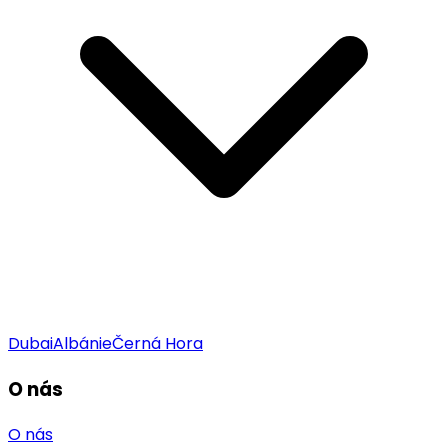
Dubai
Albánie
Černá Hora
O nás
O nás