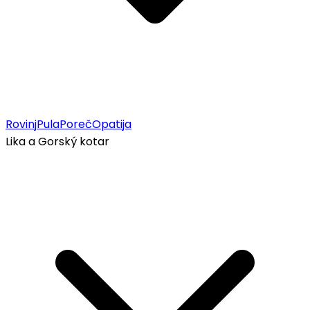
Rovinj
Pula
Poreč
Opatija
Lika a Gorský kotar