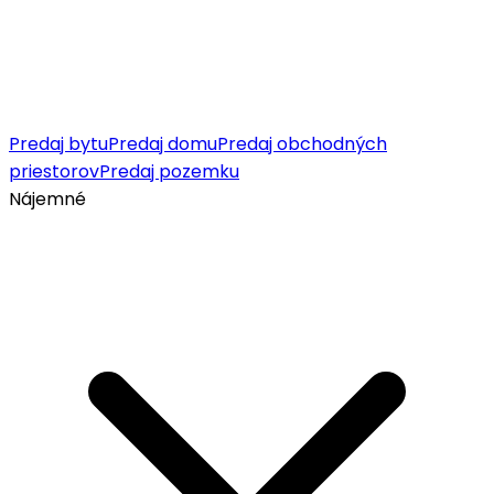
Predaj bytu
Predaj domu
Predaj obchodných
priestorov
Predaj pozemku
Nájemné