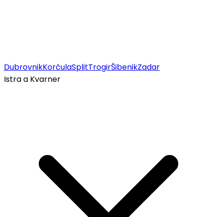
Dubrovnik
Korčula
Split
Trogir
Šibenik
Zadar
Istra a Kvarner