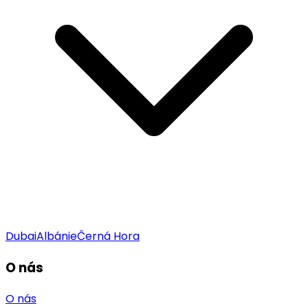
Dubai
Albánie
Černá Hora
O nás
O nás