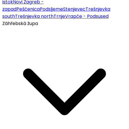
istok
Novi Zagreb -
zapad
Pešćenica
Podsljeme
Stenjevec
Trešnjevka
south
Trešnjevka north
Trnje
Vrapče - Podsused
Záhřebská župa