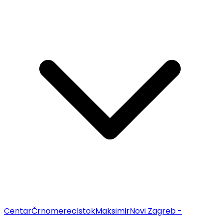
Centar
Črnomerec
Istok
Maksimir
Novi Zagreb -