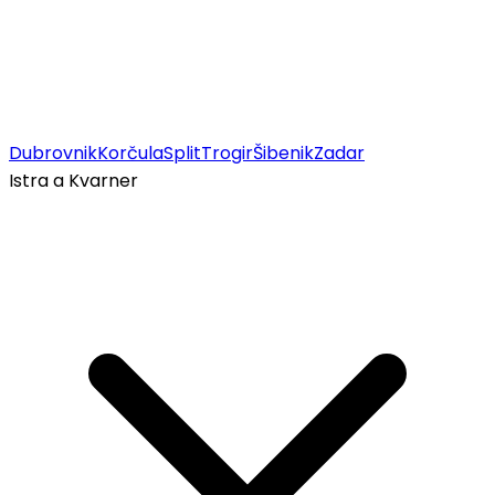
Dubrovnik
Korčula
Split
Trogir
Šibenik
Zadar
Istra a Kvarner