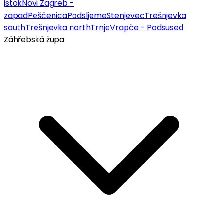
istok
Novi Zagreb -
zapad
Pešćenica
Podsljeme
Stenjevec
Trešnjevka
south
Trešnjevka north
Trnje
Vrapče - Podsused
Záhřebská župa