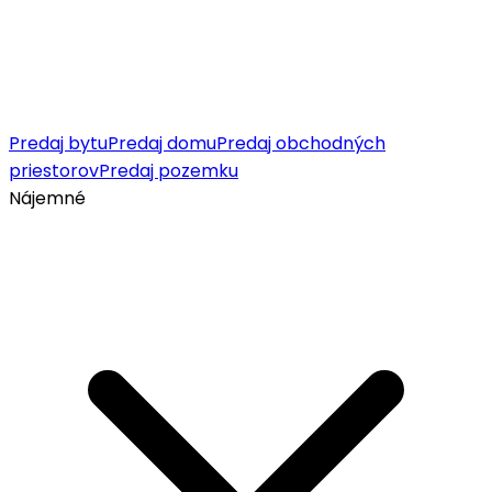
Predaj bytu
Predaj domu
Predaj obchodných
priestorov
Predaj pozemku
Nájemné