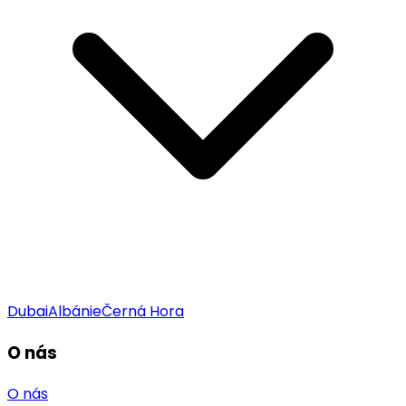
Dubai
Albánie
Černá Hora
O nás
O nás