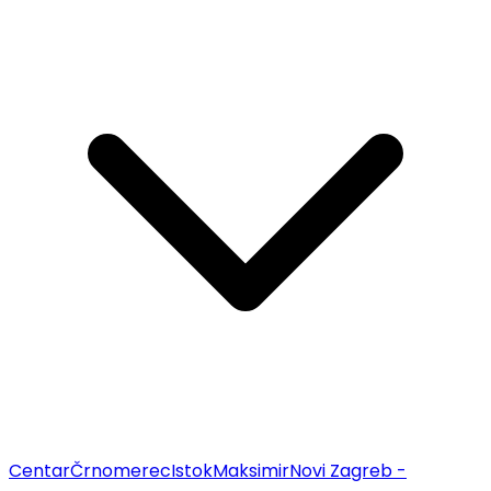
Centar
Črnomerec
Istok
Maksimir
Novi Zagreb -