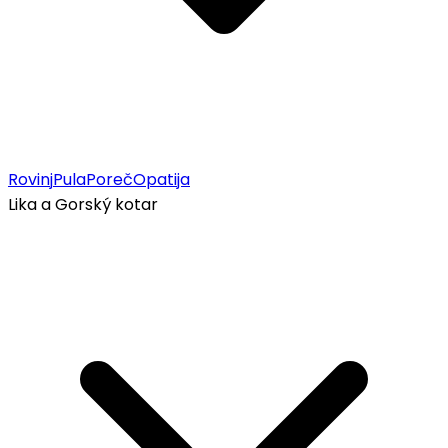
Rovinj
Pula
Poreč
Opatija
Lika a Gorský kotar