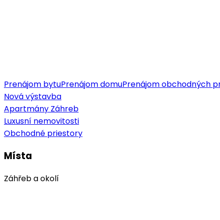
Prenájom bytu
Prenájom domu
Prenájom obchodných pr
Nová výstavba
Apartmány Záhreb
Luxusní nemovitosti
Obchodné priestory
Místa
Záhřeb a okolí