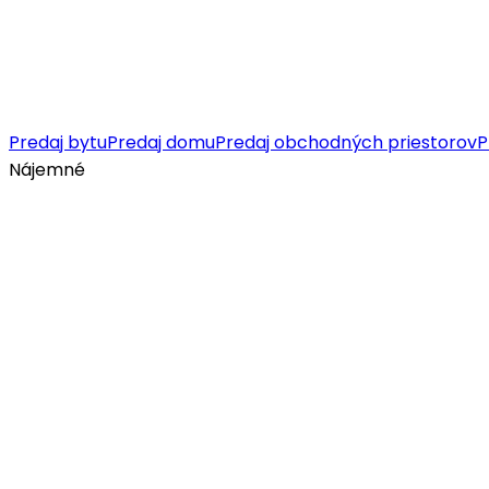
Predaj bytu
Predaj domu
Predaj obchodných priestorov
P
Nájemné