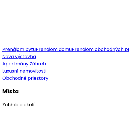
Prenájom bytu
Prenájom domu
Prenájom obchodných pr
Nová výstavba
Apartmány Záhreb
Luxusní nemovitosti
Obchodné priestory
Místa
Záhřeb a okolí