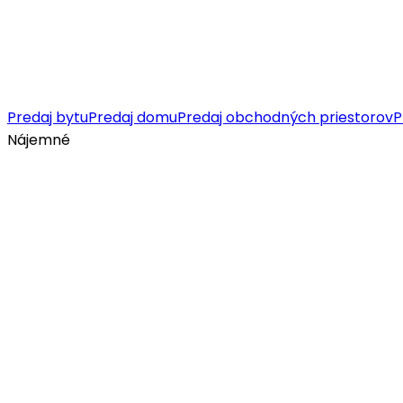
Predaj bytu
Predaj domu
Predaj obchodných priestorov
P
Nájemné