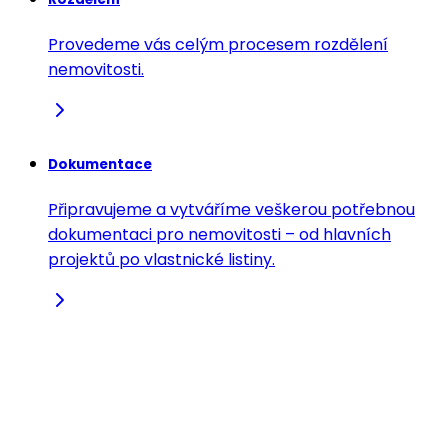
Provedeme vás celým procesem rozdělení
nemovitosti.
Dokumentace
Připravujeme a vytváříme veškerou potřebnou
dokumentaci pro nemovitosti – od hlavních
projektů po vlastnické listiny.
Energetické certifikování
V souladu s nejnovějšími trendy v udržitelnosti