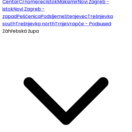
Centar
Črnomerec
Istok
Maksimir
Novi Zagreb -
istok
Novi Zagreb -
zapad
Pešćenica
Podsljeme
Stenjevec
Trešnjevka
south
Trešnjevka north
Trnje
Vrapče - Podsused
Záhřebská župa