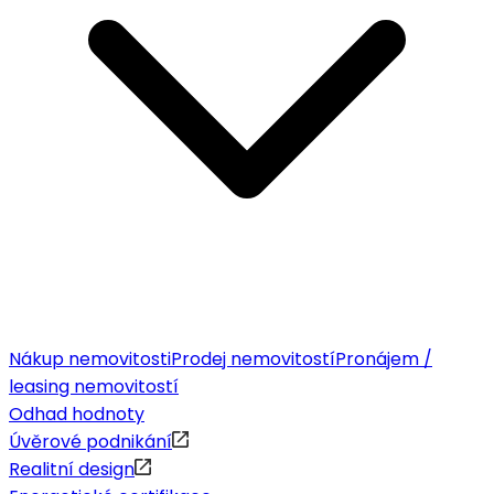
Nákup nemovitosti
Prodej nemovitostí
Pronájem /
leasing nemovitostí
Odhad hodnoty
Úvěrové podnikání
Realitní design