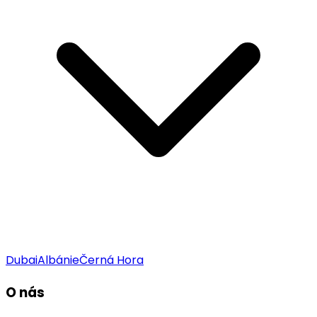
Dubai
Albánie
Černá Hora
O nás