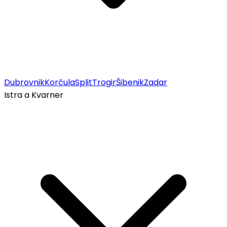
Dubrovnik
Korčula
Split
Trogir
Šibenik
Zadar
Istra a Kvarner