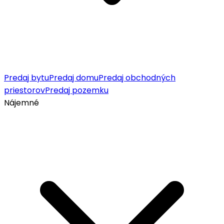
Predaj bytu
Predaj domu
Predaj obchodných
priestorov
Predaj pozemku
Nájemné