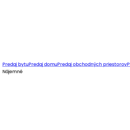
Predaj bytu
Predaj domu
Predaj obchodných priestorov
P
Nájemné