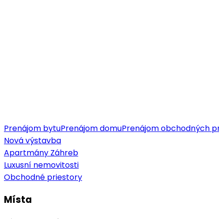
Prenájom bytu
Prenájom domu
Prenájom obchodných pr
Nová výstavba
Apartmány Záhreb
Luxusní nemovitosti
Obchodné priestory
Místa