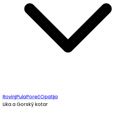
Rovinj
Pula
Poreč
Opatija
Lika a Gorský kotar