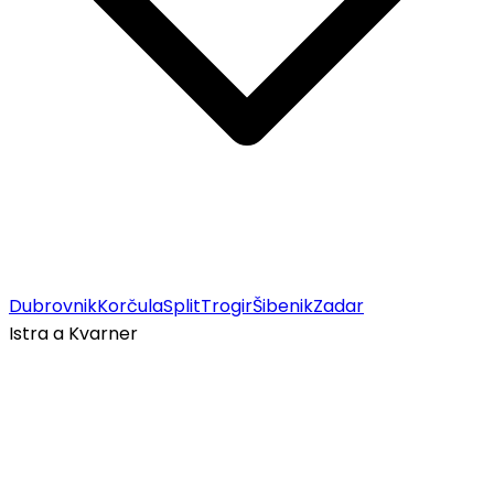
Dubrovnik
Korčula
Split
Trogir
Šibenik
Zadar
Istra a Kvarner