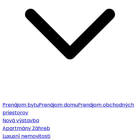
Prenájom bytu
Prenájom domu
Prenájom obchodných
priestorov
Nová výstavba
Apartmány Záhreb
Luxusní nemovitosti