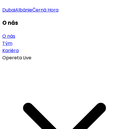
Dubai
Albánie
Černá Hora
O nás
O nás
Tým
Kariéra
Opereta Live