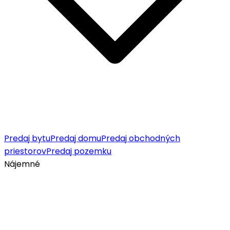
Predaj bytu
Predaj domu
Predaj obchodných
priestorov
Predaj pozemku
Nájemné