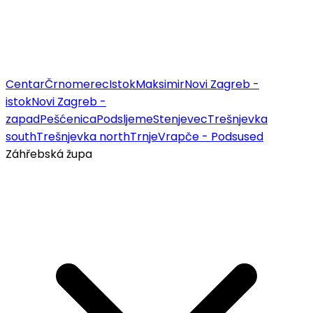
Centar
Črnomerec
Istok
Maksimir
Novi Zagreb -
istok
Novi Zagreb -
zapad
Pešćenica
Podsljeme
Stenjevec
Trešnjevka
south
Trešnjevka north
Trnje
Vrapče - Podsused
Záhřebská župa