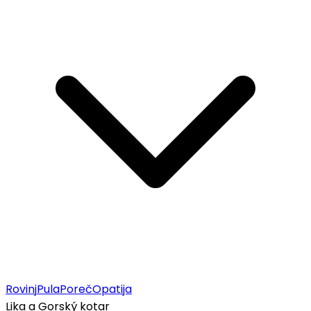
Rovinj
Pula
Poreč
Opatija
Lika a Gorský kotar