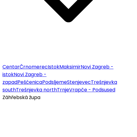
Centar
Črnomerec
Istok
Maksimir
Novi Zagreb -
istok
Novi Zagreb -
zapad
Pešćenica
Podsljeme
Stenjevec
Trešnjevka
south
Trešnjevka north
Trnje
Vrapče - Podsused
Záhřebská župa