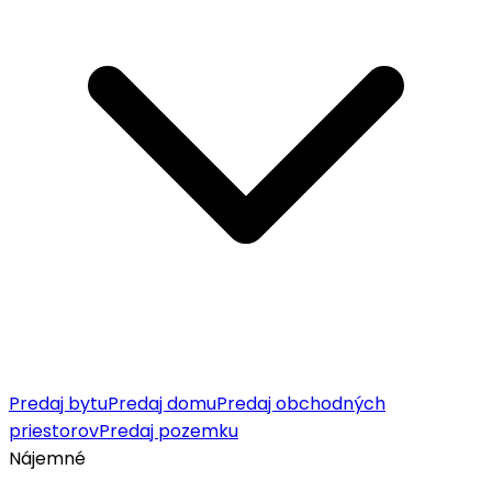
Predaj bytu
Predaj domu
Predaj obchodných
priestorov
Predaj pozemku
Nájemné