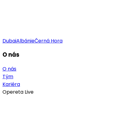
Dubai
Albánie
Černá Hora
O nás
O nás
Tým
Kariéra
Opereta Live