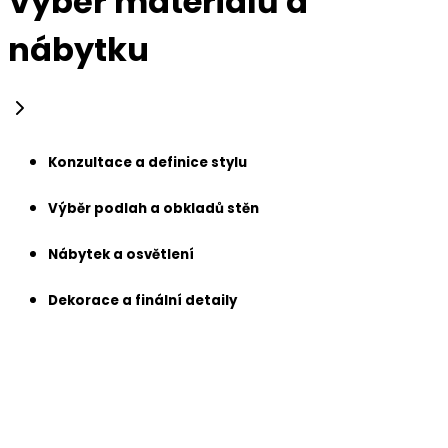
Výběr materiálů a
nábytku
Konzultace a definice stylu
Výběr podlah a obkladů stěn
Nábytek a osvětlení
Dekorace a finální detaily
Konzultace a definice stylu
Začínáme rozhovorem o vašich přáních a životním