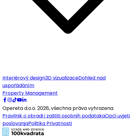
Interiérový design
3D vizualizace
Dohled nad
uspořádáním
Property Management
Opereta d.o.o.
2026
,
všechna práva vyhrazena.
Pravilnik o obradi i zaštiti osobnih podataka
Opći uvjeti
poslovanja
Politika Privatnosti