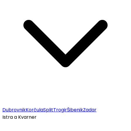
Dubrovnik
Korčula
Split
Trogir
Šibenik
Zadar
Istra a Kvarner