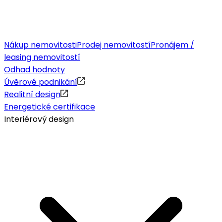
Nákup nemovitosti
Prodej nemovitostí
Pronájem /
leasing nemovitostí
Odhad hodnoty
Úvěrové podnikání
Realitní design
Energetické certifikace
Interiérový design