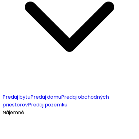
Predaj bytu
Predaj domu
Predaj obchodných
priestorov
Predaj pozemku
Nájemné