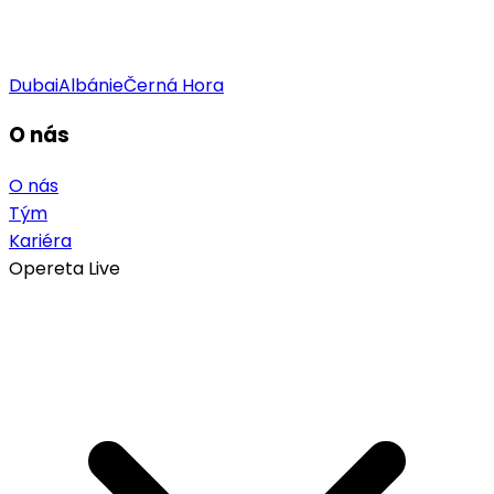
Dubai
Albánie
Černá Hora
O nás
O nás
Tým
Kariéra
Opereta Live