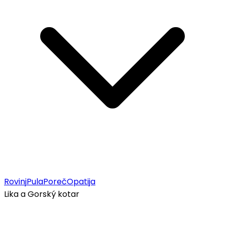
Rovinj
Pula
Poreč
Opatija
Lika a Gorský kotar