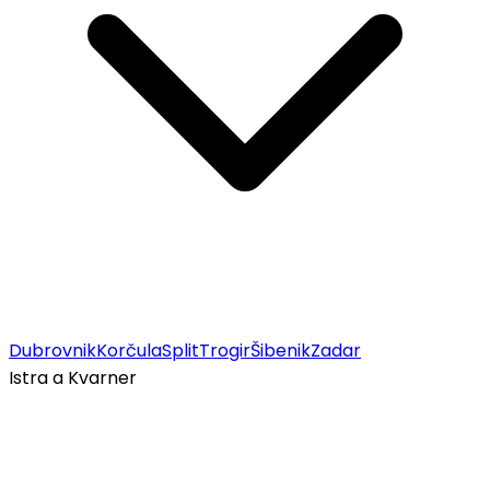
Dubrovnik
Korčula
Split
Trogir
Šibenik
Zadar
Istra a Kvarner