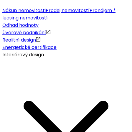
Nákup nemovitosti
Prodej nemovitostí
Pronájem /
leasing nemovitostí
Odhad hodnoty
Úvěrové podnikání
Realitní design
Energetické certifikace
Interiérový design