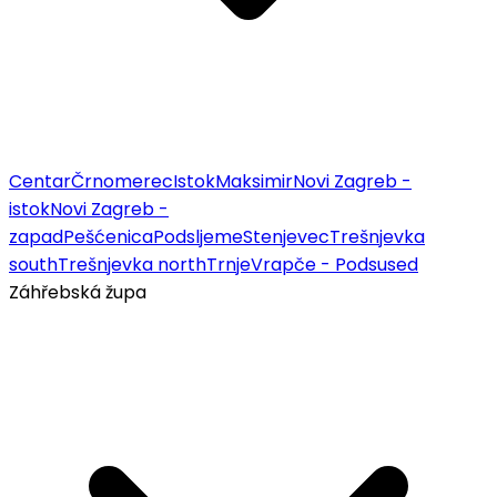
Centar
Črnomerec
Istok
Maksimir
Novi Zagreb -
istok
Novi Zagreb -
zapad
Pešćenica
Podsljeme
Stenjevec
Trešnjevka
south
Trešnjevka north
Trnje
Vrapče - Podsused
Záhřebská župa