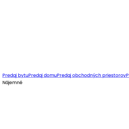
Predaj bytu
Predaj domu
Predaj obchodných priestorov
P
Nájemné