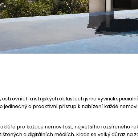
 ostrovních a istrijských oblastech jsme vyvinuli speciál
 jedinečný a proaktivní přístup k nabízení každé nemovit
akléře pro každou nemovitost, největšího rozšířeného rek
ištěných a digitálních médiích. Klade se velký důraz na z