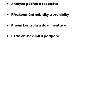
Analýza potřeb a rozpočtu
Přezkoumání nabídky a prohlídky
Právní kontrola a dokumentace
Uzavření nákupu a podpora
Analýza potřeb a rozpočtu
Nejprve společně definujeme vaše přání, lokalitu a fin
které nejlépe odpovídají vašim kritériím.
Analýza potřeb a rozpočtu
Nejprve společně definujeme vaše přání, lokalitu a fin
které nejlépe odpovídají vašim kritériím.