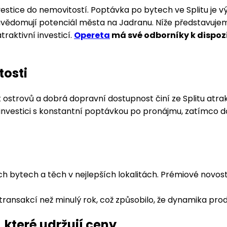
investice do nemovitostí. Poptávka po bytech ve Splitu je 
i uvědomují potenciál města na Jadranu. Níže představujem
traktivní investicí.
Opereta
má své odborníky k dispozic
tosti
t ostrovů a dobrá dopravní dostupnost činí ze Splitu atrak
 investici s konstantní poptávkou po pronájmu, zatímco dom
ích bytech a těch v nejlepších lokalitách. Prémiové nov
sakcí než minulý rok, což způsobilo, že dynamika prodeje 
, které udržují ceny