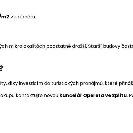
€/m2
v průměru.
h mikrolokalitách podstatně dražší. Starší budovy často po
?
y, díky investicím do turistických pronájmů, které přináš
k nákupu kontaktujte novou
kancelář Opereta ve Splitu
, 