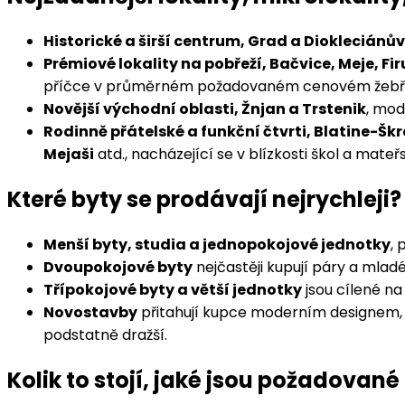
Historické a širší centrum, Grad a Diokleciánův
Prémiové lokality na pobřeží, Bačvice, Meje, Fir
příčce v průměrném požadovaném cenovém žebří
Novější východní oblasti, Žnjan a Trstenik
, mod
Rodinně přátelské a funkční čtvrti, Blatine-Škr
Mejaši
atd., nacházející se v blízkosti škol a ma
Které byty se prodávají nejrychleji?
Menší byty, studia a jednopokojové jednotky
,
Dvoupokojové byty
nejčastěji kupují páry a mladé
Třípokojové byty a větší jednotky
jsou cílené na
Novostavby
přitahují kupce moderním designem, en
podstatně dražší.
Kolik to stojí, jaké jsou požadovan