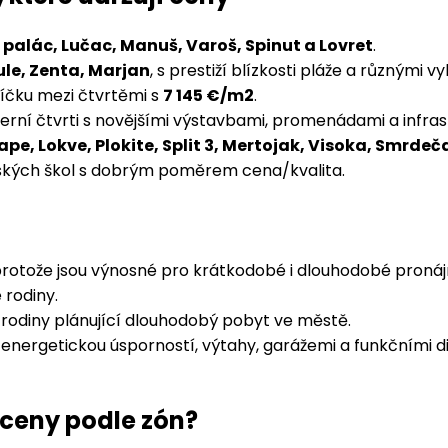
 palác, Lučac, Manuš, Varoš, Spinut a Lovret
.
ule, Zenta, Marjan
, s prestiží blízkosti pláže a různými
čku mezi čtvrtěmi s
7 145 €/m2
.
erní čtvrti s novějšími výstavbami, promenádami a infras
ape, Lokve, Plokite, Split 3, Mertojak, Visoka, Smrdeč
teřských škol s dobrým poměrem cena/kvalita.
 protože jsou výnosné pro krátkodobé i dlouhodobé proná
 rodiny.
 rodiny plánující dlouhodobý pobyt ve městě.
ergetickou úsporností, výtahy, garážemi a funkčními disp
é ceny podle zón?