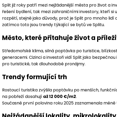
Split již roky patří mezi nejžádanější města pro život a 
řešení bydlení, tak mezi zahraničními investory, kteří s
rozpětí, stejně jako důvody, proč je Split pro mnoho lidí a
zatímco toto jsou trendy týkající se bytů ve Splitu.
Město, které přitahuje život a příleži
Středomořské klima, silná poptávka po turistice, blízkos
generacemi. Cizinci a investoři vidí Split jako bezpečnou
pro turistické, tak dlouhodobé pronájmy.
Trendy formující trh
Rostoucí turistika zvýšila poptávku po menších, funkčn
na pobřeží dosahují
až 12 000 €/m2
.
Současně první polovina roku 2025 zaznamenala méně tran
Nejžádanější lokality, mikrolokality