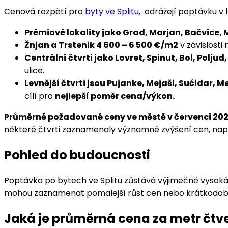
Cenová rozpětí pro
byty ve Splitu
,
odrážejí poptávku v l
Prémiové lokality jako Grad, Marjan, Bačvice, M
Žnjan a Trstenik 4 600 – 6 500 €/m2
v závislosti
Centrální čtvrti jako Lovret, Spinut, Bol, Poljud
ulice.
Levnější čtvrti jsou Pujanke, Mejaši, Sućidar, M
cílí pro
nejlepší poměr cena/výkon.
Průměrné požadované ceny ve městě v červenci 20
některé čtvrti zaznamenaly významné zvýšení cen, nap
Pohled do budoucnosti
Poptávka po bytech ve Splitu zůstává výjimečně vysoká
mohou zaznamenat pomalejší růst cen nebo krátkodob
Jaká je průměrná cena za metr čtv