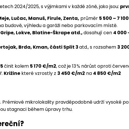
etech 2024/2025, s výjimkami v každé zóně, jako jsou:
prv
eje, Lučac, Manuš, Firule, Zenta,
průměr
5 500 – 7 10
 na budově, výhledu a garáži nebo parkovacím místě.
, Gripe, Lokve, Blatine-Škrape atd.,
dosahují cen
4 000 
ertojak, Brda, Kman, části Split 3
atd., s rozsahem
3 20
25
činit kolem
5 170 €/m2
, což je 13 % nárůst oproti červ
ř.
Križine
které vzrostly z
3 450 €/m2
na
4 850 €/m2
. Prémiové mikrolokality pravděpodobně udrží vysoké po
ou stagnaci během úpravy trhu.
ereční?