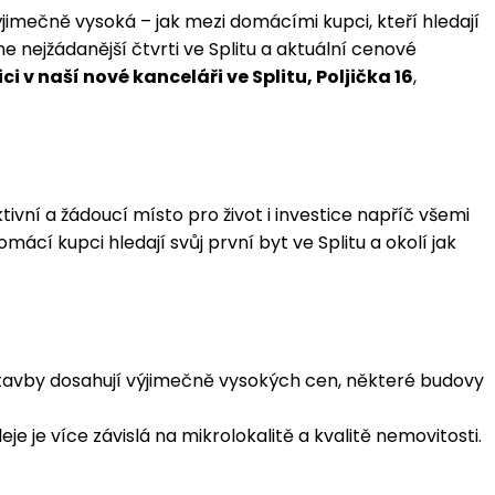
výjimečně vysoká – jak mezi domácími kupci, kteří hledají
e nejžádanější čtvrti ve Splitu a aktuální cenové
i v naší nové kanceláři ve Splitu, Poljička 16
,
tivní a žádoucí místo pro život i investice napříč všemi
ácí kupci hledají svůj první byt ve Splitu a okolí jak
ostavby dosahují výjimečně vysokých cen, některé budovy
je více závislá na mikrolokalitě a kvalitě nemovitosti.