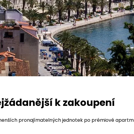
nejžádanější k zakoupení
menších pronajímatelných jednotek po prémiové apartmány