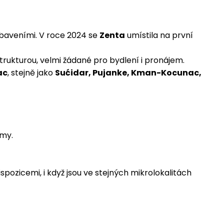
 vybaveními. V roce 2024 se
Zenta
umístila na první
trukturou, velmi žádané pro bydlení i pronájem.
ac
, stejně jako
Sućidar, Pujanke, Kman-Kocunac,
jmy.
ozicemi, i když jsou ve stejných mikrolokalitách